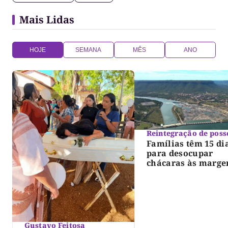
Mais Lidas
HOJE
SEMANA
MÊS
ANO
Reintegração de poss
Famílias têm 15 di
para desocupar
chácaras às marge
do lago de Lajeado
determina Justiça
Gustavo Feitosa