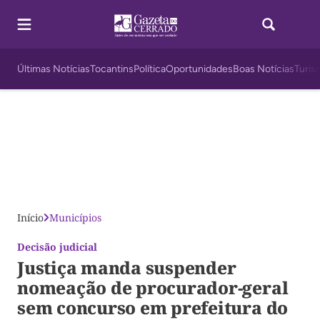
Últimas Notícias
Tocantins
Política
Oportunidades
Boas Notícias
Turis
Início
Municípios
Decisão judicial
Justiça manda suspender
nomeação de procurador-geral
sem concurso em prefeitura do