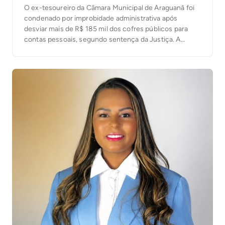
O ex-tesoureiro da Câmara Municipal de Araguanã foi
condenado por improbidade administrativa após
desviar mais de R$ 185 mil dos cofres públicos para
contas pessoais, segundo sentença da Justiça. A
decisão foi proferida nesta terça-feira (4) pelo juiz
José Carlos Ferreira Machado, da 1ª Escrivania Cível de
Xambioá. De acordo com o processo, o ex-servidor […]