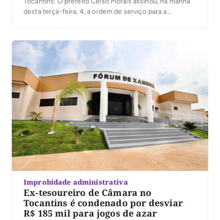
Tocantins. O prefeito Celso Morais assinou, na manhã
desta terça-feira, 4, a ordem de serviço para a
execução de obras de recapeamento em Tratamento
Superficial Duplo (TSD), que irão beneficiar ruas e
avenidas de cinco setores da cidade. Com
investimento […]
Improbidade administrativa
Ex-tesoureiro de Câmara no
Tocantins é condenado por desviar
R$ 185 mil para jogos de azar