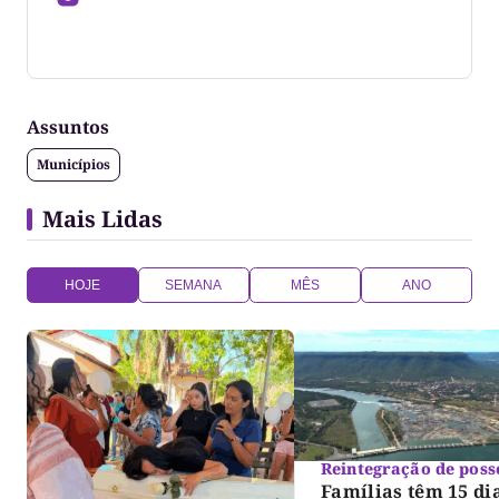
Jornalista formado pela Universidade Federal do
Tocantins
Assuntos
Municípios
Mais Lidas
HOJE
SEMANA
MÊS
ANO
Reintegração de poss
Famílias têm 15 di