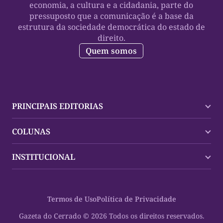
economia, a cultura e a cidadania, parte do
pressuposto que a comunicação é a base da
estrutura da sociedade democrática do estado de
direito.
Quem somos
PRINCIPAIS EDITORIAS
Últimas Notícias
COLUNAS
Palmas
Tocantins
Trocando em Miúdos
INSTITUCIONAL
Mundo
Policial
Política
Cultura Dinâmica
Midia Kit
Polícia
Saudabilidade
Contato
Termos de Uso
Política de Privacidade
Oportunidades
Planeta Vivo
Sobre
Cultura
Espaço Cidadania
Gazeta do Cerrado © 2026 Todos os direitos reservados.