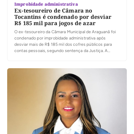
Improbidade administrativa
Ex-tesoureiro de Câmara no
Tocantins é condenado por desviar
R$ 185 mil para jogos de azar
O ex-tesoureiro da Câmara Municipal de Araguanã foi
condenado por improbidade administrativa após
desviar mais de R$ 185 mil dos cofres públicos para
contas pessoais, segundo sentença da Justiça. A
decisão foi proferida nesta terça-feira (4) pelo juiz
José Carlos Ferreira Machado, da 1ª Escrivania Cível de
Xambioá. De acordo com o processo, o ex-servidor […]