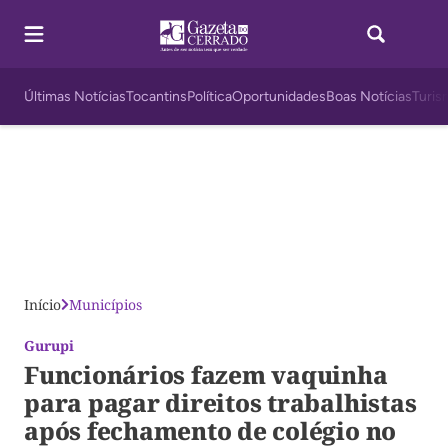
Últimas Notícias
Tocantins
Política
Oportunidades
Boas Notícias
Turis
Início
Municípios
Gurupi
Funcionários fazem vaquinha
para pagar direitos trabalhistas
após fechamento de colégio no