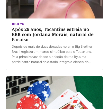
BBB 26
Após 26 anos, Tocantins estreia no
BBB com Jordana Morais, natural de
Paraíso
Depois de mais de duas décadas no ar, o Big Brother
Brasil registra um marco simbólico para o Tocantins.
Pela primeira vez desde a criação do reality, uma
participante natural do estado integra o elenco do
programa. A advogada e influenciadora digital Jordana
Morais, de 29 anos, é a primeira tocantinense a entrar
no BBB, […]