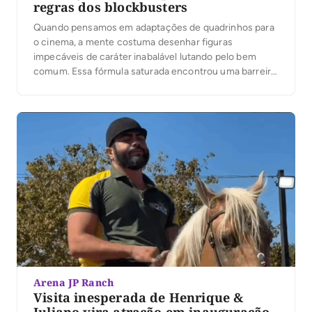
regras dos blockbusters
Quando pensamos em adaptações de quadrinhos para
o cinema, a mente costuma desenhar figuras
impecáveis de caráter inabalável lutando pelo bem
comum. Essa fórmula saturada encontrou uma barreira
definitiva quando o aclamado watchmen filme chegou
aos cinemas, trazendo uma proposta que subverteu
completamente as expectativas do público ao
apresentar figuras moralmente falhas, violentas e
profundamente […]
Arena JP Ranch
Visita inesperada de Henrique &
Juliano vira atração em inauguração