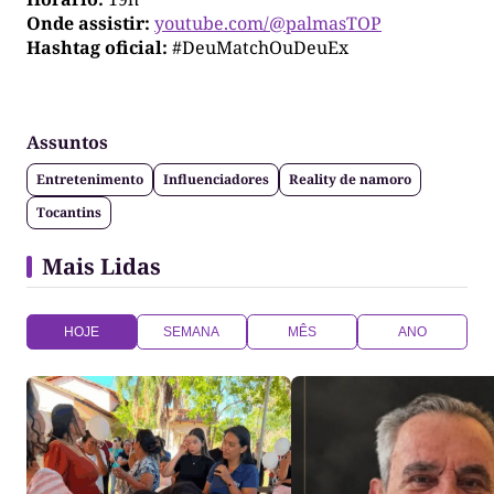
Onde assistir:
youtube.com/@palmasTOP
Hashtag oficial:
#DeuMatchOuDeuEx
Assuntos
Entretenimento
Influenciadores
Reality de namoro
Tocantins
Mais Lidas
HOJE
SEMANA
MÊS
ANO