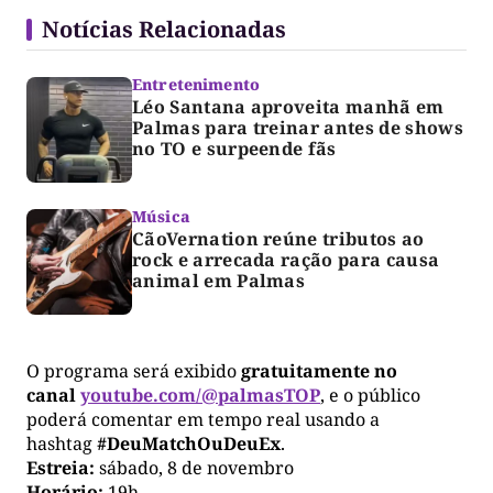
Notícias Relacionadas
Entretenimento
Léo Santana aproveita manhã em
Palmas para treinar antes de shows
no TO e surpeende fãs
Música
CãoVernation reúne tributos ao
rock e arrecada ração para causa
animal em Palmas
O programa será exibido
gratuitamente no
canal
youtube.com/@palmasTOP
, e o público
poderá comentar em tempo real usando a
hashtag
#DeuMatchOuDeuEx
.
Estreia:
sábado, 8 de novembro
Horário:
19h