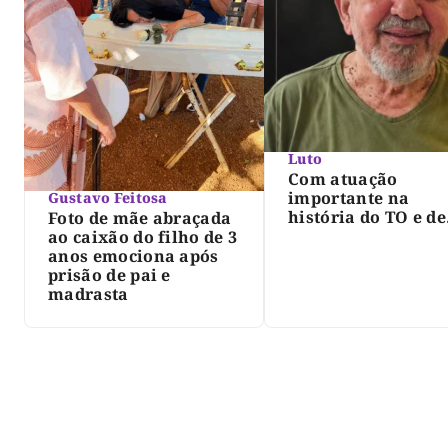
Luto
Com atuação
importante na
Gustavo Feitosa
história do TO e de
Foto de mãe abraçada
Palmas, morre Isra
ao caixão do filho de 3
Siqueira; Palmas
anos emociona após
decreta luto oficia
prisão de pai e
três dias
madrasta