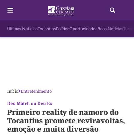
Últimas Notícias
Tocantins
Política
Oportunidades
Boas Notícias
Turis
Início
Entretenimento
Deu Match ou Deu Ex
Primeiro reality de namoro do
Tocantins promete reviravoltas,
emoção e muita diversão