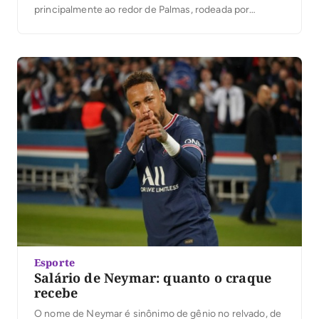
principalmente ao redor de Palmas, rodeada por
mulheres que partilham o mesmo amor pela natureza e
pela aventura? É o que acontece com o Rolê nas
Trilhas; ocorre durante o […]
Esporte
Salário de Neymar: quanto o craque
recebe
O nome de Neymar é sinônimo de gênio no relvado, de