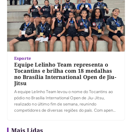
Esporte
Equipe Lelinho Team representa o
Tocantins e brilha com 18 medalhas
no Brasília International Open de Jiu-
Jitsu
A equipe Lelinho Team levou o nome do Tocantins ao
pódio no Brasília International Open de Jiu-Jitsu,
realizado no último fim de semana, reunindo
competidores de diversas regiões do país. Com apenas
15 atletas inscritos, o time conquistou 18 medalhas,
alcançando o melhor desempenho do Tocantins na
Mais Lidas
competição. O professor e atleta Wesley Rodrigues