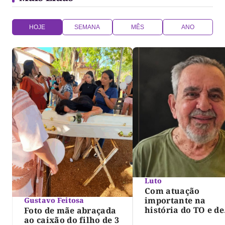
(Lelinho), […]
HOJE
SEMANA
MÊS
ANO
Luto
Com atuação
importante na
Gustavo Feitosa
história do TO e de
Foto de mãe abraçada
Palmas, morre Isra
ao caixão do filho de 3