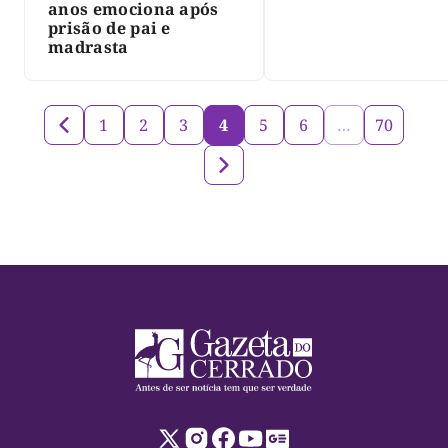
Siqueira; Palmas
anos emociona após
decreta luto oficia
prisão de pai e
três dias
madrasta
1
2
3
4
5
6
…
70