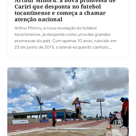
Arthur Minoru: a nova promessa de
Cariri que desponta no futebol
tocantinense e começa a chamar
atenção nacional
Arthur Minoru, a nova revelação do futebol
tocantinense, já desponta como uma das grandes
promessas do país. Com apenas 10 anos, nascido em
23 de junho de 2015, o lateral-esquerdo canhoto,
técnico, rápido, inteligente e com domínio das duas
pernas, vem acumulando conquistas que chamam
atenção dentro e fora do Tocantins. Aluno da rede
municipal […]