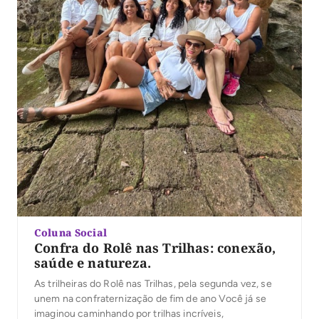
Coluna Social
Confra do Rolê nas Trilhas: conexão,
saúde e natureza.
As trilheiras do Rolê nas Trilhas, pela segunda vez, se
unem na confraternização de fim de ano Você já se
imaginou caminhando por trilhas incríveis,