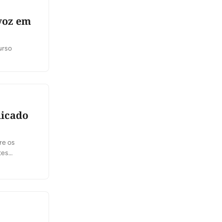
 voz em
recurso
dicado
re os
tes
feira, 6,
 se