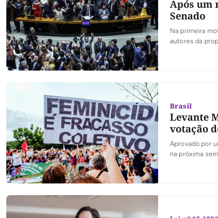
Após um m
Senado
Na primeira mo
autores da prop
Brasil
Levante M
votação d
Aprovado por u
na próxima se