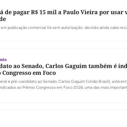
á de pagar R$ 15 mil a Paulo Vieira por usar
de
Áudio do artista em publicação comercial foi sem autorização; decisão ainda cabe 
nto
dato ao Senado, Carlos Gaguim também é in
 Congresso em Foco
ral e pré-candidato ao Senado, Carlos Gaguim (União Brasil), está ent
indicados ao Prêmio Congresso em Foco 2026, uma das mais importan
oder Legislativo brasileiro. A votação popular foi aberta nesta segunda-
 a população participe da escolha dos deputados e senadores que mais
[…]