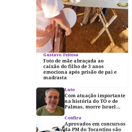
Gustavo Feitosa
Foto de mãe abraçada ao
caixão do filho de 3 anos
emociona após prisão de pai e
madrasta
Luto
Com atuação importante
na história do TO e de
Palmas, morre Israel
Siqueira; Palmas decreta
luto oficial de três dias
Confira
Aprovados em concursos
da PM do Tocantins são