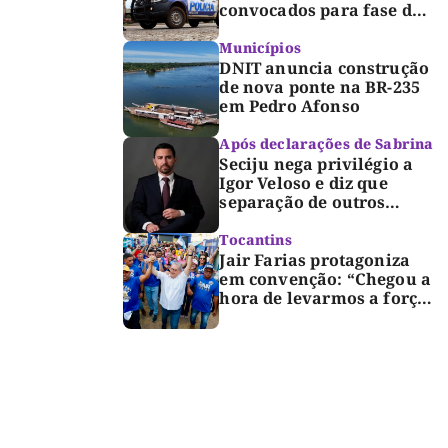
convocados para fase de
inclusão e posse
Municípios
DNIT anuncia construção
de nova ponte na BR-235
em Pedro Afonso
Após declarações de Sabrina
Seciju nega privilégio a
Igor Veloso e diz que
separação de outros
presos é medida de
segurança
Tocantins
Jair Farias protagoniza
em convenção: “Chegou a
hora de levarmos a força
do Bico para o Congresso”