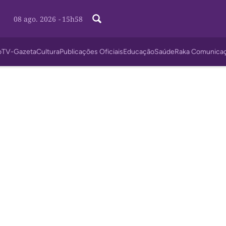
08 ago. 2026
-
15h58
o
TV-Gazeta
Cultura
Publicações Oficiais
Educação
Saúde
Raka Comunica