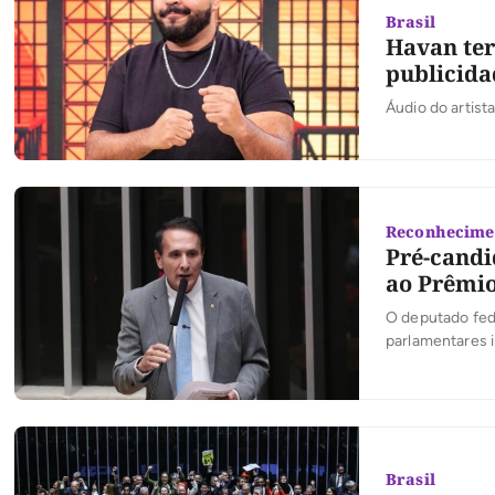
Brasil
Havan ter
publicida
Reconhecime
Pré-candi
ao Prêmio
O deputado fede
parlamentares 
premiações do P
permitindo que
destacaram no 
Brasil