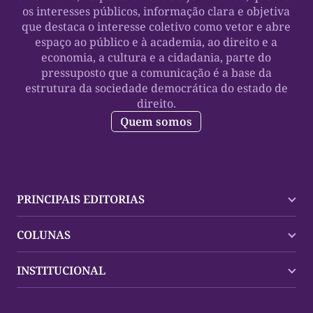
os interesses públicos, informação clara e objetiva
que destaca o interesse coletivo como vetor e abre
espaço ao público e à academia, ao direito e a
economia, a cultura e a cidadania, parte do
pressuposto que a comunicação é a base da
estrutura da sociedade democrática do estado de
direito.
Quem somos
PRINCIPAIS EDITORIAS
Últimas Notícias
COLUNAS
Palmas
Tocantins
Trocando em Miúdos
INSTITUCIONAL
Mundo
Policial
Política
Cultura Dinâmica
Midia Kit