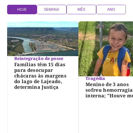
HOJE
SEMANA
MÊS
ANO
Reintegração de posse
Famílias têm 15 dias
para desocupar
chácaras às margens
Tragédia
do lago de Lajeado,
Menino de 3 anos
determina Justiça
sofreu hemorragia
interna; "Houve m
violência", diz dir
do IML