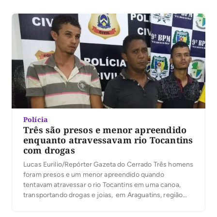
para comprar cerveja no centro da cidade. Ainda
segundo a […]
Polícia
Três são presos e menor apreendido
enquanto atravessavam rio Tocantins
com drogas
Lucas Eurilio/Repórter Gazeta do Cerrado Três homens
foram presos e um menor apreendido quando
tentavam atravessar o rio Tocantins em uma canoa,
transportando drogas e joias, em Araguatins, região
norte do Estado. De acordo com as informações da
Polícia Militar, os indivíduos são suspeitos de tráfico de