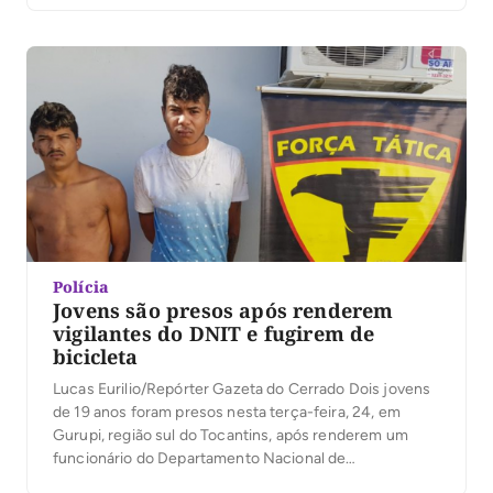
Silva, levou um tiro de espingarda no tórax e o principal
suspeito é o próprio sogro, Raimundo […]
Polícia
Jovens são presos após renderem
vigilantes do DNIT e fugirem de
bicicleta
Lucas Eurilio/Repórter Gazeta do Cerrado Dois jovens
de 19 anos foram presos nesta terça-feira, 24, em
Gurupi, região sul do Tocantins, após renderem um
funcionário do Departamento Nacional de
Infraestrutura (DNIT) e levarem duas armas de fogo,