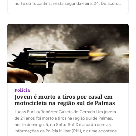
norte do Tocantins, nesta segunda-feira, 24. De acordo
com as informações, a vítima foi alvejada no meio da
rua. Testemunhas informaram que a vítima havia se
mudado recentemente para o setor […]
Polícia
Jovem é morto a tiros por casal em
motocicleta na região sul de Palmas
Lucas Eurilio/Repórter Gazeta do Cerrado Um jovem
de 21 anos foi morto a tiros na região sul de Palmas,
neste domingo, 5, no Setor Sul. De acordo com as
informações da Polícia Militar (PM), o crime aconteceu