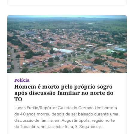
por volta das 10h na Rua 8 e o jovem foi identificado
como Mangueirinha. A PM contou que […]
Polícia
Homem é morto pelo próprio sogro
após discussão familiar no norte do
TO
Lucas Eurilio/Repórter Gazeta do Cerrado Um homem
de 40 anos morreu depois de ser baleado durante uma
discussão de família, em Augustinópolis, região norte
do Tocantins, nesta sexta-feira, 3. Segundo as
informações da Polícia Militar, Francisco Oliveira da