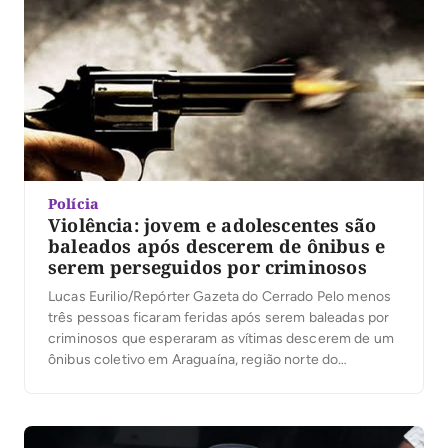
Polícia
Violência: jovem e adolescentes são
baleados após descerem de ônibus e
serem perseguidos por criminosos
Lucas Eurilio/Repórter Gazeta do Cerrado Pelo menos
três pessoas ficaram feridas após serem baleadas por
criminosos que esperaram as vítimas descerem de um
ônibus coletivo em Araguaína, região norte do
Tocantins. Entre os baleados estão um jovem de 18
anos e duas adolescentes, uma de 14 e outra de 16
anos. De acordo com as […]