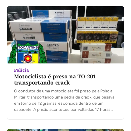
drogas e foram detidos nesta quinta-feira, 19. Ainda […]
Polícia
Motociclista é preso na TO-201
transportando crack
O condutor de uma motocicleta foi preso pela Polícia
Militar, transportando uma pedra de crack, que pesava
em torno de 12 gramas, escondida dentro de um
capacete. A prisão aconteceu por volta das 17 horas
desta quinta-feira, 19, durante uma abordagem na
Rodovia TO-201, em Augustinópolis. O condutor de 34
anos transitava sentido Imperatriz à […]