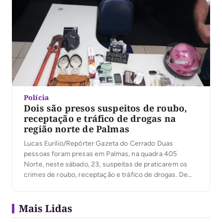
Polícia
Dois são presos suspeitos de roubo,
receptação e tráfico de drogas na
região norte de Palmas
Lucas Eurilio/Repórter Gazeta do Cerrado Duas
pessoas foram presas em Palmas, na quadra 405
Norte, neste sábado, 23, suspeitas de praticarem os
crimes de roubo, receptação e tráfico de drogas. De
acordo com as informações da Polícia Militar, os
indivíduos foram capturados após uma denúncia de
Mais Lidas
que quatro homens estariam cometendo roubos na
região em […]