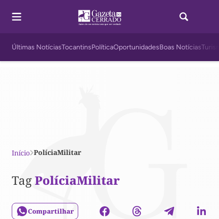
Últimas Notícias
Tocantins
Política
Oportunidades
Boas Notícias
Turis
PolíciaMilitar
Início
Tag
PolíciaMilitar
Compartilhar