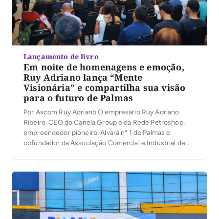
Lançamento de livro
Em noite de homenagens e emoção,
Ruy Adriano lança “Mente
Visionária” e compartilha sua visão
para o futuro de Palmas
Por Ascom Ruy Adriano O empresário Ruy Adriano
Ribeiro, CEO do Canela Group e da Rede Petroshop,
empreendedor pioneiro, Alvará nº 1 de Palmas e
cofundador da Associação Comercial e Industrial de
Palmas (ACIPA), lançou na noite desta quinta-feira (6)
seu primeiro livro, Mente Visionária, durante a
solenidade de inauguração do novo auditório da
entidade. […]