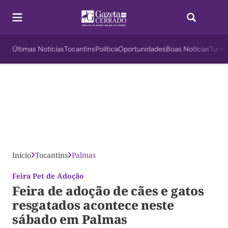
Últimas Notícias
Tocantins
Política
Oportunidades
Boas Notícias
Turis
Início
Tocantins
Palmas
Feira Pet de Adoção
Feira de adoção de cães e gatos
resgatados acontece neste
sábado em Palmas