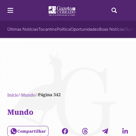
Últimas Notícias
Tocantins
Política
Oportunidades
Boas Notícias
Turis
Página 342
Início
Mundo
Mundo
Compartilhar