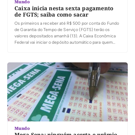
Mundo
Caixa inicia nesta sexta pagamento
de FGTS; saiba como sacar
Os primeiros a receber até R$ 500 por conta do Fundo
de Garantia do Tempo de Serviço (FGTS) terão os
valores depositados amanhã (13). A Caixa Econômica
Federal vai iniciar o depósito automático para quem
tem conta poupança no banco, seguindo calendário de
mês de nascimento. Quem nasceu em janeiro,
fevereiro, março e abril recebe […]
Mundo
Mega-Sena: ninguém acerta e prêmio