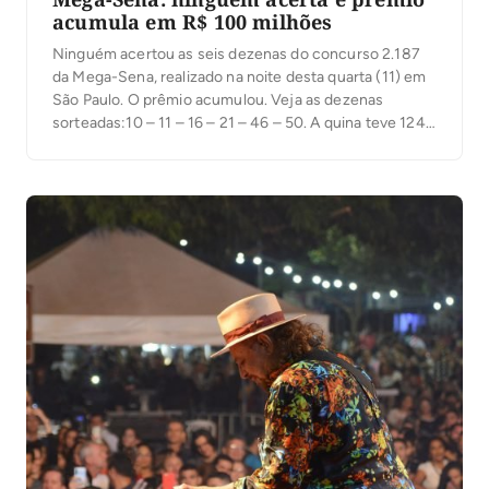
acumula em R$ 100 milhões
Ninguém acertou as seis dezenas do concurso 2.187
da Mega-Sena, realizado na noite desta quarta (11) em
São Paulo. O prêmio acumulou. Veja as dezenas
sorteadas:10 – 11 – 16 – 21 – 46 – 50. A quina teve 124
apostas ganhadoras; cada uma receberá R$ 40.602,31.
Já a quadra teve 10.072 apostas ganhadoras; cada […]