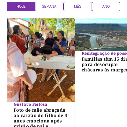
HOJE
SEMANA
MÊS
ANO
Reintegração de poss
Famílias têm 15 di
para desocupar
chácaras às marge
do lago de Lajeado
determina Justiça
Gustavo Feitosa
Foto de mãe abraçada
ao caixão do filho de 3
anos emociona após
prisão de pai e