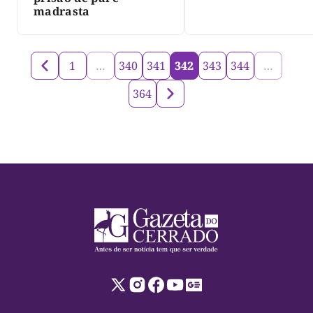
madrasta
1
…
340
341
342
343
344
…
364