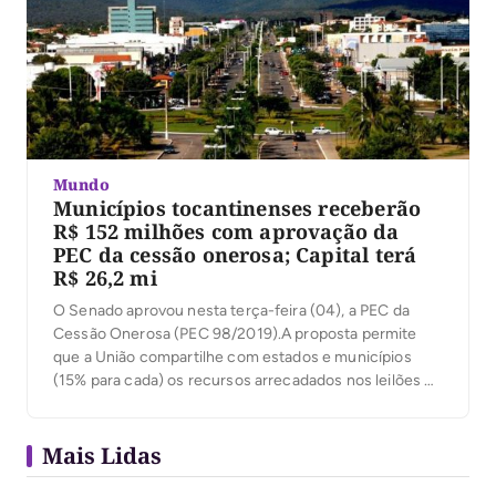
Mundo
Municípios tocantinenses receberão
R$ 152 milhões com aprovação da
PEC da cessão onerosa; Capital terá
R$ 26,2 mi
O Senado aprovou nesta terça-feira (04), a PEC da
Cessão Onerosa (PEC 98/2019).A proposta permite
que a União compartilhe com estados e municípios
(15% para cada) os recursos arrecadados nos leilões do
pré-sal. Quando aprovada na Câmara dos Deputados,
para onde segue, a proposta possibilitará um repasse
Mais Lidas
de R$ 526 milhões para o Tocantins, sendo […]