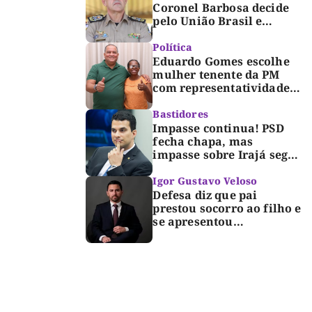
Coronel Barbosa decide
pelo União Brasil e
reforça chapa federal de
Dorinha
Política
Eduardo Gomes escolhe
mulher tenente da PM
com representatividade e
trajetória de superação
para compor segunda
Bastidores
suplência ao Senado
Impasse continua! PSD
fecha chapa, mas
impasse sobre Irajá segue
até o limite do prazo no
TRE; Laurez diz que nome
Igor Gustavo Veloso
dele não foi homologado
Defesa diz que pai
prestou socorro ao filho e
se apresentou
espontaneamente à
polícia após morte de
criança de 3 anos