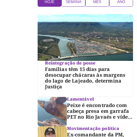
HOJE
SEMANA
MÊS
ANO
Reintegração de posse
Famílias têm 15 dias para
desocupar chácaras às margens
do lago de Lajeado, determina
Justiça
Lamentável
Peixe é encontrado com
cabeça presa em garrafa
PET no Rio Javaés e vídeo
alerta para impacto do
lixo nos rios
Movimentação política
Ex-comandante da PM,