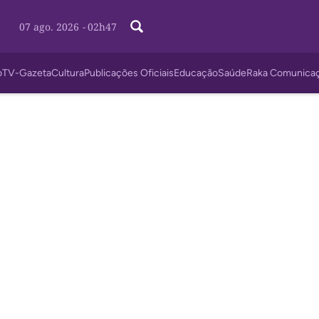
07 ago. 2026
-
02h47
o
TV-Gazeta
Cultura
Publicações Oficiais
Educação
Saúde
Raka Comunica