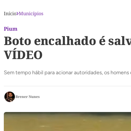
Início
Municípios
Pium
Boto encalhado é salv
VÍDEO
Sem tempo hábil para acionar autoridades, os homens d
Brener Nunes