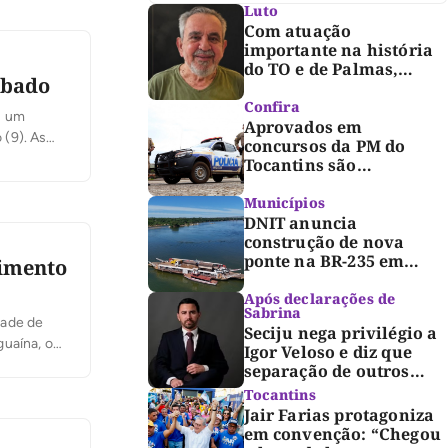
Luto
Com atuação
importante na história
do TO e de Palmas,
ábado
morre Israel Siqueira;
Palmas decreta luto
Confira
s um
oficial de três dias
Aprovados em
(9). As
concursos da PM do
is
Tocantins são
convocados para fase de
inclusão e posse
Municípios
DNIT anuncia
construção de nova
ponte na BR-235 em
vimento
Pedro Afonso
Após declarações de
Sabrina
dade de
Seciju nega privilégio a
guaína, o
Igor Veloso e diz que
Estadual
separação de outros
presos é medida de
Tocantins
segurança
Jair Farias protagoniza
em convenção: “Chegou