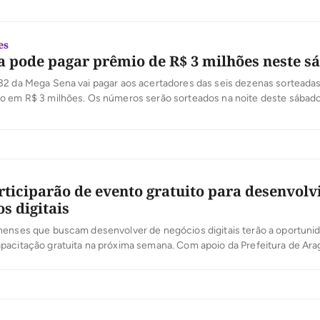
es
 pode pagar prêmio de R$ 3 milhões neste s
32 da Mega Sena vai pagar aos acertadores das seis dezenas sorteada
o em R$ 3 milhões. Os números serão sorteados na noite deste sábado 
er feitas até as 19h. O jogo mais barato, em qual o apostador marca se
R$ 3,50. Em cada jogo, […]
rticiparão de evento gratuito para desenvol
s digitais
nenses que buscam desenvolver de negócios digitais terão a oportuni
acitação gratuita na próxima semana. Com apoio da Prefeitura de Ara
iro de Apoio às Micro e Pequenas Empresas (Sebrae) realiza a Semana 
ndedor de 11 a 15 de março. As vagas são limitadas e as […]