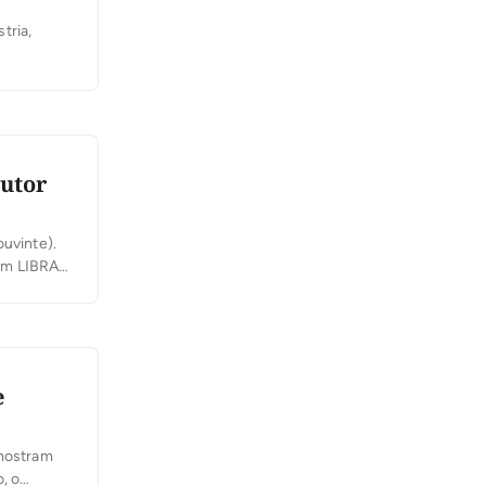
tria,
tógrafo,
 Palmas […]
rutor
uvinte).
 em LIBRAS
e 06
podendo
e
 mostram
, o