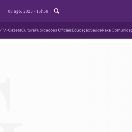
08 ago. 2026
-
15h58
o
TV-Gazeta
Cultura
Publicações Oficiais
Educação
Saúde
Raka Comunica