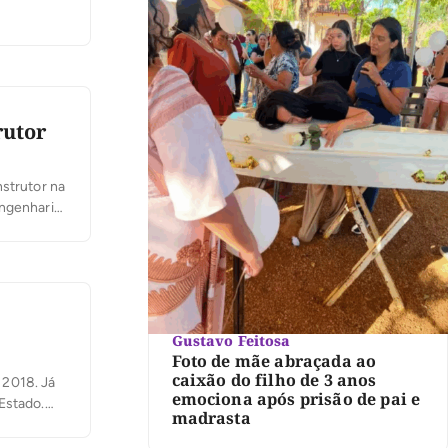
 no
rutor
nstrutor na
Engenharia
curso
mação:
 MEC. As
Gustavo Feitosa
Foto de mãe abraçada ao
caixão do filho de 3 anos
 2018. Já
emociona após prisão de pai e
Estado.
madrasta
m maior