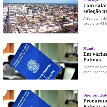
Com salári
seleção n
A Secretaria de
selecionar 43 f
prorrogados pel
terá duas fases,
Mundo
Em várias
Palmas
Agente de micr
diesel, mecânic
estão entre as 
conhecimento, n
unidades do Re
Oportunidad
Procurand
Palmas ne