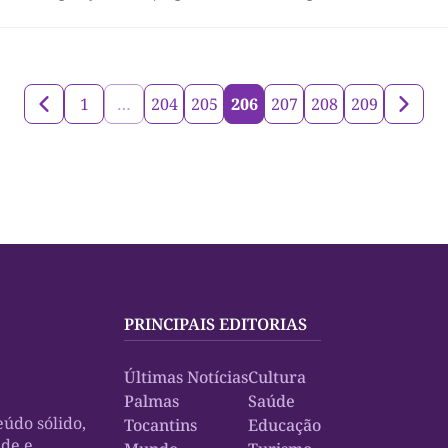
 postos de trabalho em 12 meses foi de apenas de 1,7% em 2018 se e
 2017 onde o aumento foi de 2,1% . Conforme o Cadastro […]
1
…
204
205
206
207
208
209
PRINCIPAIS EDITORIAS
Últimas Notícias
Cultura
Palmas
Saúde
údo sólido,
Tocantins
Educação
ade e