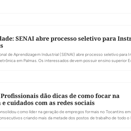
nsino fundamental, médio e superior. As informações foram divulgadas
do certame. A Prefeitura agora está no processo de escolha […]
ade: SENAI abre processo seletivo para Inst
s
nal de Aprendizagem Industrial (SENAI) abre processo seletivo para I
eletrônica em Palmas. Os interessados devem possuir ensino superior 
haria Eletrônica, Engenharia Eletromecânica, Automação Industrial ou 
alquer área com curso Técnico em alguma das seguintes áreas de for
Eletroeletrônica, Mecatrônica ou Automação Industrial autorizado pelo
Profissionais dão dicas de como focar na
a e cuidados com as redes sociais
onsolidou como líder na geração de empregos formais no Tocantins em
onsecutivos criando mais da metade dos postos de trabalho de todo o 
ra 2017, quando o Município ficou entre as 50 cidades brasileiras co
 criadas. Com profissionais de Recursos Humanos […]