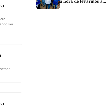
a hora de levarmos a
ra
força do Bico para o
Congresso”
para
dendo ser
seleção
m
motor a
do
 das
ra