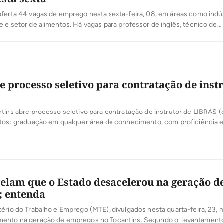
ferta 44 vagas de emprego nesta sexta-feira, 08, em áreas como indús
 e setor de alimentos. Há vagas para professor de inglês, técnico de
erador de carregadeira, mecânico de máquinas pesadas, manicure, fo
estaurante e outras. Para pleitear uma das vagas basta ir até o Resolve
e processo seletivo para contratação de inst
ns abre processo seletivo para contratação de instrutor de LIBRAS (o
itos: graduação em qualquer área de conhecimento, com proficiência
o Ministério da Educação na categoria ouvinte e experiência mínima d
ão comprovada como Instrutor de Libras. A Carga Horária é variável (
semanais […]
elam que o Estado desacelerou na geração d
; entenda
ério do Trabalho e Emprego (MTE), divulgados nesta quarta-feira, 23,
ento na geração de empregos no Tocantins. Segundo o levantamento