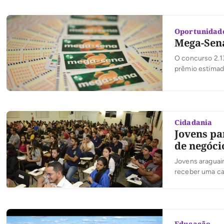
Oportunidad
Mega-Sena
O concurso 2.1
prêmio estimad
apostas podem s
dezenas, custa 
Cidadania
Jovens pa
de negócio
Jovens araguai
receber uma cap
Serviço Brasile
do Jovem Empree
Educação