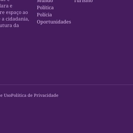
Mundo
Turismo
lara e
Política
bre espaço ao
Polícia
e a cidadania,
Oportunidades
rutura da
e Uso
Política de Privacidade