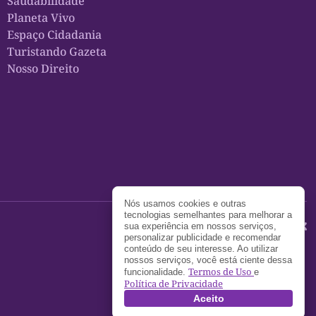
Saudabilidade
Planeta Vivo
Espaço Cidadania
Turistando Gazeta
Nosso Direito
Nós usamos cookies e outras
tecnologias semelhantes para melhorar a
sua experiência em nossos serviços,
personalizar publicidade e recomendar
conteúdo de seu interesse. Ao utilizar
nossos serviços, você está ciente dessa
Termos de Uso
funcionalidade.
e
Política de Privacidade
Aceito