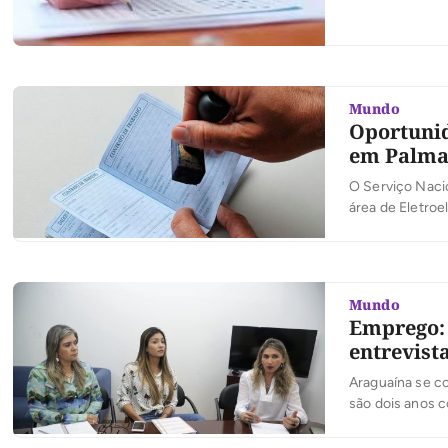
em cargos de e
projeto básico 
Mundo
Oportunid
em Palma
O Serviço Nacio
área de Eletro
Elétrica, Engen
superior em qu
Eletrotécnica, 
inscrições […]
Mundo
Emprego: 
entrevist
Araguaína se c
são dois anos c
Com destaque pa
saldo de vagas