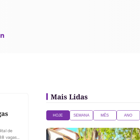
Mais Lidas
gas
HOJE
SEMANA
MÊS
ANO
ital de
 88 vagas