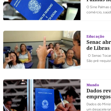
O Sine Palmas o
comércio, saúde
enfermagem, op
cozinheiro de r
Educação
Senac abr
de Libras
O Senac Tocanti
São pré-requis
reconhecida pel
meses de atuaç
chegar às 44h 
Mundo
Dados rev
empregos
Dados do Minist
um desaceleram