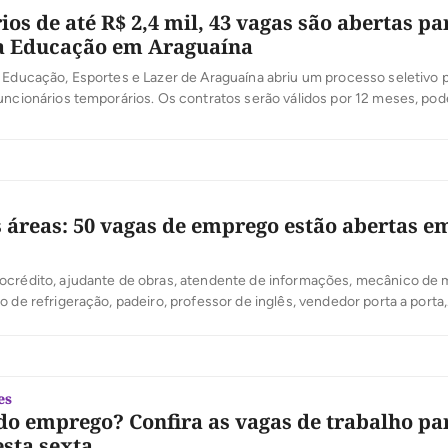
os de até R$ 2,4 mil, 43 vagas são abertas pa
a Educação em Araguaína
 Educação, Esportes e Lazer de Araguaína abriu um processo seletivo 
uncionários temporários. Os contratos serão válidos por 12 meses, po
o mesmo período. E os salários podem chegar a R$ 2,4 mil. Seleção A 
 uma eliminatória e outra classificatória. As inscrições são gratuitas […]
 áreas: 50 vagas de emprego estão abertas e
ocrédito, ajudante de obras, atendente de informações, mecânico de 
o de refrigeração, padeiro, professor de inglês, vendedor porta a porta,
50 vagas que o Sine de Palmas está disponibilizando para várias áreas 
esta segunda-feira, 18. O candidato interessado deve se dirigir a uma
solve […]
es
o emprego? Confira as vagas de trabalho pa
sta sexta