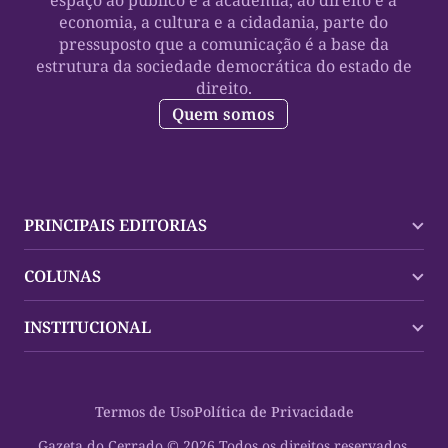
espaço ao público e à academia, ao direito e a
economia, a cultura e a cidadania, parte do
pressuposto que a comunicação é a base da
estrutura da sociedade democrática do estado de
direito.
Quem somos
PRINCIPAIS EDITORIAS
Últimas Notícias
COLUNAS
Palmas
Tocantins
Trocando em Miúdos
INSTITUCIONAL
Mundo
Policial
Política
Cultura Dinâmica
Midia Kit
Polícia
Saudabilidade
Contato
Termos de Uso
Política de Privacidade
Oportunidades
Planeta Vivo
Sobre
Cultura
Espaço Cidadania
Gazeta do Cerrado © 2026 Todos os direitos reservados.