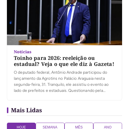
Notícias
Toinho para 2026: reeleição ou
estadual? Veja o que ele diz à Gazeta!
O deputado federal, Antônio Andrade participou do
lançamento da Agrotins no Palácio Araguaia nesta
segunda-feira, 31. Tranquilo, ele assistiu o evento ao
lado de prefeitos e estaduais. Questionando pela
Gazeta se vai disputar reeleição ou estadual ele
afirmou: “ainda estou analisando”, disse. Toinho
Mais Lidas
disputou as eleições em 2024 em Porto Nacional, mas
não conseguiu êxito. […]
HOJE
SEMANA
MÊS
ANO