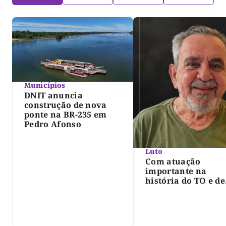
Municípios
DNIT anuncia
construção de nova
ponte na BR-235 em
Pedro Afonso
Luto
Com atuação
importante na
história do TO e de
Palmas, morre Isra
Siqueira; Palmas
decreta luto oficia
três dias