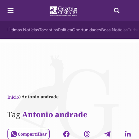
Últimas Notícias
Tocantins
Política
Oportunidades
Boas Notícias
Turis
Antonio andrade
Início
Tag
Antonio andrade
Compartilhar