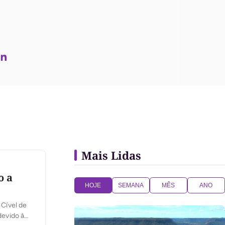
Mais Lidas
o a
HOJE
SEMANA
MÊS
ANO
 Cível de
devido à