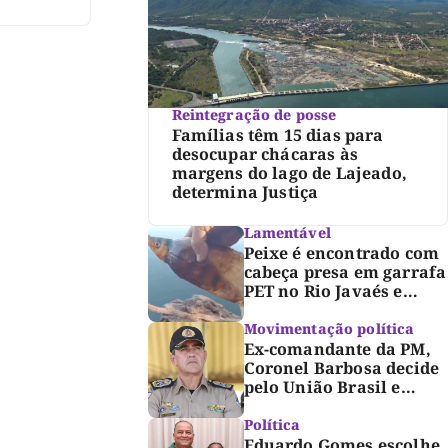
 o
 e […]
Reintegração de posse
Famílias têm 15 dias para
desocupar chácaras às
margens do lago de Lajeado,
determina Justiça
Lamentável
Peixe é encontrado com
cabeça presa em garrafa
PET no Rio Javaés e
vídeo alerta para
impacto do lixo nos rios
Movimentação política
Ex-comandante da PM,
Coronel Barbosa decide
pelo União Brasil e
reforça chapa federal de
Dorinha
Política
Eduardo Gomes escolhe