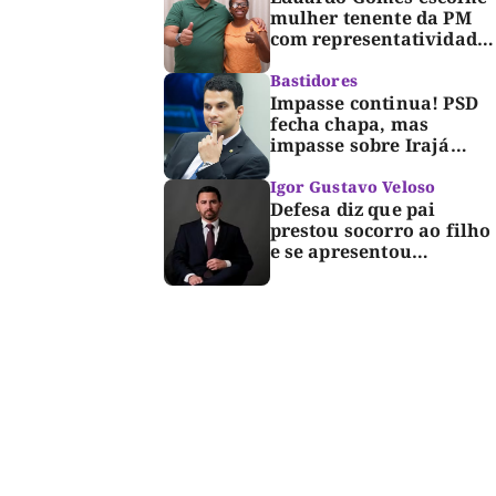
mulher tenente da PM
com representatividade
e trajetória de
superação para compor
Bastidores
segunda suplência ao
Impasse continua! PSD
Senado
fecha chapa, mas
impasse sobre Irajá
segue até o limite do
prazo no TRE; Laurez diz
Igor Gustavo Veloso
que nome dele não foi
Defesa diz que pai
homologado
prestou socorro ao filho
e se apresentou
espontaneamente à
polícia após morte de
criança de 3 anos