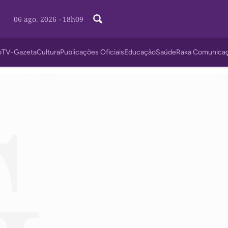
06 ago. 2026
-
18h09
o
TV-Gazeta
Cultura
Publicações Oficiais
Educação
Saúde
Raka Comunica