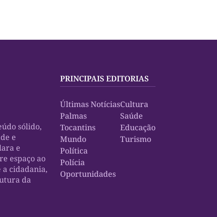
PRINCIPAIS EDITORIAS
Últimas Notícias
Cultura
Palmas
Saúde
údo sólido,
Tocantins
Educação
ade e
Mundo
Turismo
lara e
Política
bre espaço ao
Polícia
e a cidadania,
Oportunidades
rutura da