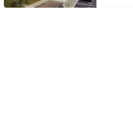
retenção indev
processo, um e