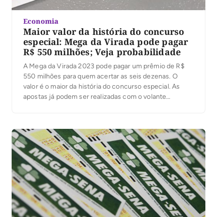
Economia
Maior valor da história do concurso
especial: Mega da Virada pode pagar
R$ 550 milhões; Veja probabilidade
A Mega da Virada 2023 pode pagar um prêmio de R$
550 milhões para quem acertar as seis dezenas. O
valor é o maior da história do concurso especial. As
apostas já podem ser realizadas com o volante
específico da Mega da Virada nas casas lotéricas.
Quem preferir, pode utilizar o aplicativo Loterias
Caixa ou acessar o portal Loterias Caixa. O sorteio
ocorrerá no dia […]