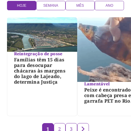
HOJE
SEMANA
MÊS
ANO
Reintegração de posse
Famílias têm 15 dias
para desocupar
chácaras às margens
do lago de Lajeado,
determina Justiça
Lamentável
Peixe é encontrado
com cabeça presa 
garrafa PET no Rio
Javaés e vídeo aler
para impacto do li
nos rios
1
2
3