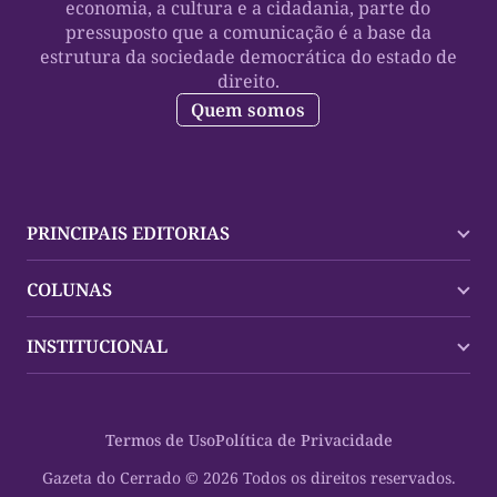
economia, a cultura e a cidadania, parte do
pressuposto que a comunicação é a base da
estrutura da sociedade democrática do estado de
direito.
Quem somos
PRINCIPAIS EDITORIAS
Últimas Notícias
COLUNAS
Palmas
Tocantins
Trocando em Miúdos
INSTITUCIONAL
Mundo
Policial
Política
Cultura Dinâmica
Midia Kit
Polícia
Saudabilidade
Contato
Termos de Uso
Política de Privacidade
Oportunidades
Planeta Vivo
Sobre
Cultura
Espaço Cidadania
Gazeta do Cerrado © 2026 Todos os direitos reservados.
Saúde