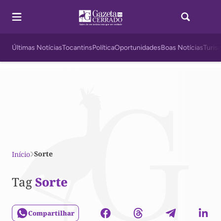
Últimas Notícias
Tocantins
Política
Oportunidades
Boas Notícias
Turis
Sorte
Início
Tag
Sorte
Compartilhar