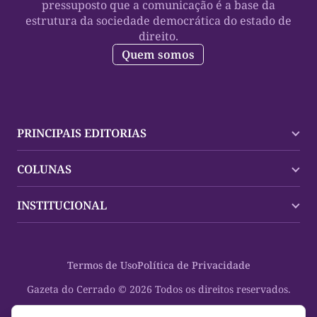
pressuposto que a comunicação é a base da
estrutura da sociedade democrática do estado de
direito.
Quem somos
PRINCIPAIS EDITORIAS
Últimas Notícias
COLUNAS
Palmas
Tocantins
Trocando em Miúdos
INSTITUCIONAL
Mundo
Policial
Política
Cultura Dinâmica
Midia Kit
Polícia
Saudabilidade
Contato
Termos de Uso
Política de Privacidade
Oportunidades
Planeta Vivo
Sobre
Cultura
Espaço Cidadania
Gazeta do Cerrado © 2026 Todos os direitos reservados.
Saúde
Turistando Gazeta