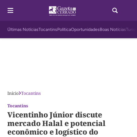
Últimas Notícias
Tocantins
Política
Oportunidades
Boas Notícias
Turis
Início
Tocantins
Tocantins
Vicentinho Júnior discute
mercado Halal e potencial
econômico e logístico do