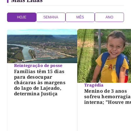
HOJE
SEMANA
MÊS
ANO
Reintegração de posse
Famílias têm 15 dias
para desocupar
chácaras às margens
Tragédia
do lago de Lajeado,
Menino de 3 anos
determina Justiça
sofreu hemorragia
interna; "Houve m
violência", diz dir
do IML