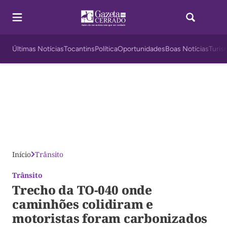
Últimas Notícias
Tocantins
Política
Oportunidades
Boas Notícias
Turis
Início
Trânsito
Trânsito
Trecho da TO-040 onde
caminhões colidiram e
motoristas foram carbonizados