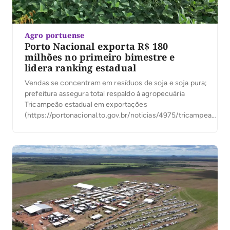
Agro portuense
Porto Nacional exporta R$ 180
milhões no primeiro bimestre e
lidera ranking estadual
Vendas se concentram em resíduos de soja e soja pura;
prefeitura assegura total respaldo à agropecuária
Tricampeão estadual em exportações
(https://portonacional.to.gov.br/noticias/4975/tricampeao-
porto-nacional-termina-terceiro-ano-consecutivo-na-
ponta-entre-os-exportadores-do-estado), Porto Nacional
arranca 2025 mais uma vez na ponta entre as cidades que
mais vendem para o exterior. No primeiro bimestre deste
ano, a cidade registrou US$ 33,4 milhões (cerca de R$ 180
milhões) […]