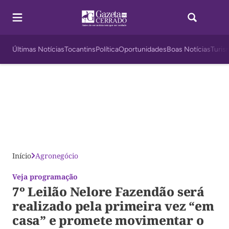
Últimas Notícias
Tocantins
Política
Oportunidades
Boas Notícias
Turis
Início
Agronegócio
Veja programação
7º Leilão Nelore Fazendão será
realizado pela primeira vez “em
casa” e promete movimentar o