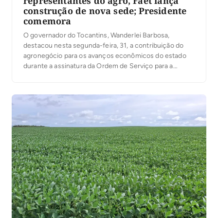
representantes do agro, Faet lança
construção de nova sede; Presidente
comemora
O governador do Tocantins, Wanderlei Barbosa,
destacou nesta segunda-feira, 31, a contribuição do
agronegócio para os avanços econômicos do estado
durante a assinatura da Ordem de Serviço para a
construção da nova sede da Federação da Agricultura
e Pecuária do Estado do Tocantins (Sistema
Faet/Senar). A solenidade de lançamento da pedra
fundamental, ocorreu no local […]