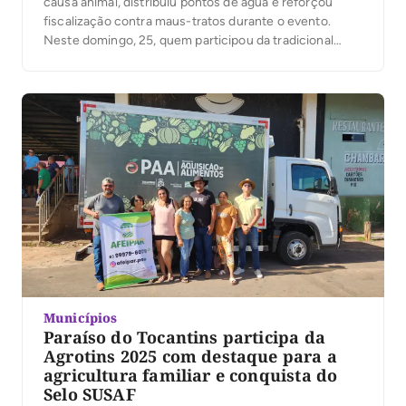
causa animal, distribuiu pontos de água e reforçou
fiscalização contra maus-tratos durante o evento.
Neste domingo, 25, quem participou da tradicional
Cavalgada de Gurupi percebeu que algo muito
importante estava presente: o cuidado. O deputado
estadual Eduardo Fortes, defensor da causa animal,
esteve na linha de frente […]
Municípios
Paraíso do Tocantins participa da
Agrotins 2025 com destaque para a
agricultura familiar e conquista do
Selo SUSAF