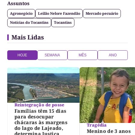
Assuntos
Agronegócio
Leilão Nelore Fazendão
Mercado pecuário
Notícias do Tocantins
Tocantins
Mais Lidas
HOJE
SEMANA
MÊS
ANO
Reintegração de posse
Famílias têm 15 dias
para desocupar
chácaras às margens
Tragédia
do lago de Lajeado,
Menino de 3 anos
determina Justiça