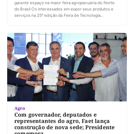
garantir espaço na maior feira agropecuária do Norte
do Brasil Os interessados em expor seus produtos e
serviços na 25ª edição da Feira de Tecnologia
Agropecuária do Tocantins (Agrotins 25 anos)
ganharam mais tempo para se cadastrar. O prazo para
adesão foi prorrogado até o dia 11 de abril, […]
Agro
Com governador, deputados e
representantes do agro, Faet lança
construção de nova sede; Presidente
comemora