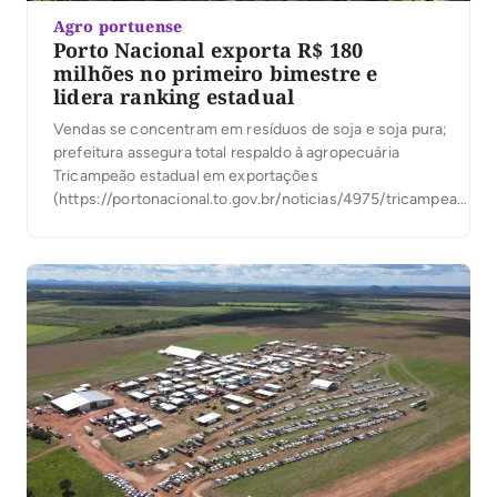
Agro portuense
Porto Nacional exporta R$ 180
milhões no primeiro bimestre e
lidera ranking estadual
Vendas se concentram em resíduos de soja e soja pura;
prefeitura assegura total respaldo à agropecuária
Tricampeão estadual em exportações
(https://portonacional.to.gov.br/noticias/4975/tricampeao-
porto-nacional-termina-terceiro-ano-consecutivo-na-
ponta-entre-os-exportadores-do-estado), Porto Nacional
arranca 2025 mais uma vez na ponta entre as cidades que
mais vendem para o exterior. No primeiro bimestre deste
ano, a cidade registrou US$ 33,4 milhões (cerca de R$ 180
milhões) […]