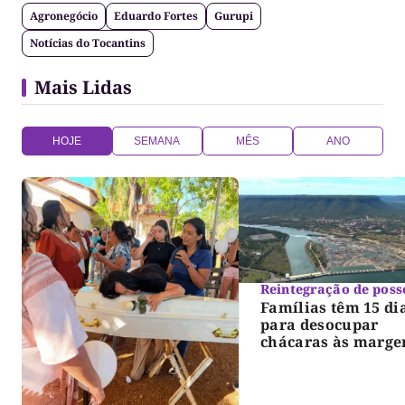
Agronegócio
Eduardo Fortes
Gurupi
Notícias do Tocantins
Mais Lidas
HOJE
SEMANA
MÊS
ANO
Reintegração de poss
Famílias têm 15 di
para desocupar
chácaras às marge
do lago de Lajeado
determina Justiça