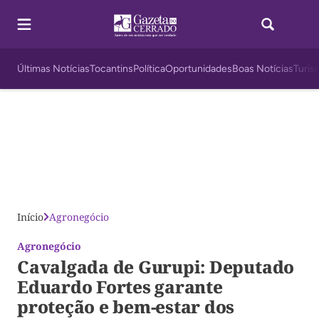
Últimas Notícias
Tocantins
Política
Oportunidades
Boas Notícias
Turis
Início
Agronegócio
Agronegócio
Cavalgada de Gurupi: Deputado
Eduardo Fortes garante
proteção e bem-estar dos