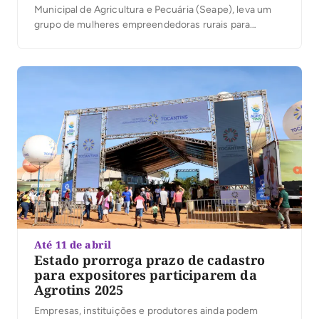
Municipal de Agricultura e Pecuária (Seape), leva um
grupo de mulheres empreendedoras rurais para
participar da Agrotins 2025. As agricultoras estarão
presentes no Pavilhão da Agricultura Familiar, onde irão
expor e comercializar produtos produzidos no
município. Dando continuidade à […]
Até 11 de abril
Estado prorroga prazo de cadastro
para expositores participarem da
Agrotins 2025
Empresas, instituições e produtores ainda podem