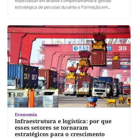
especializar em análise comportamental e gestão
estratégica de pessoas durante a Formação em
Gestão de Perfil Comportamental (FGPC), que será
realizada de 18 a 20 de junho, na sede da Febracis
Tocantins, em Palmas. O treinamento conta com
subsídio do Sebrae, tornando […]
Economia
Infraestrutura e logística: por que
esses setores se tornaram
estratégicos para o crescimento