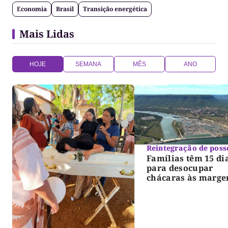
Economia
Brasil
Transição energética
Mais Lidas
HOJE
SEMANA
MÊS
ANO
Reintegração de poss
Famílias têm 15 di
para desocupar
chácaras às marge
do lago de Lajeado
determina Justiça