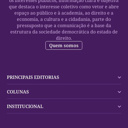
os interesses públicos, informação clara e objetiva
que destaca o interesse coletivo como vetor e abre
espaço ao público e à academia, ao direito e a
economia, a cultura e a cidadania, parte do
pressuposto que a comunicação é a base da
estrutura da sociedade democrática do estado de
direito.
Quem somos
PRINCIPAIS EDITORIAS
Últimas Notícias
COLUNAS
Palmas
Tocantins
Trocando em Miúdos
INSTITUCIONAL
Mundo
Policial
Política
Cultura Dinâmica
Midia Kit
Polícia
Saudabilidade
Contato