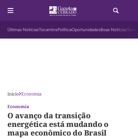
Últimas Notícias
Tocantins
Política
Oportunidades
Boas Notícias
Turis
Início
Economia
Economia
O avanço da transição
energética está mudando o
mapa econômico do Brasil