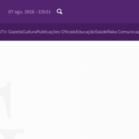
07 ago. 2026
-
22h31
o
TV-Gazeta
Cultura
Publicações Oficiais
Educação
Saúde
Raka Comunica