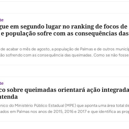
uarta-feira, 29, em uma propriedade rural, localizada no município de M
te
gue em segundo lugar no ranking de focos de
 e população sofre com as consequências das
 de acabar o mês de agosto, a população de Palmas e de outros municí
stão sofrendo com as consequência das queimadas. Como se não fosse
altas temperaturas que variam entre 38 e 40 graus e as baixas na umidad
ando desconforto e […]
te
co sobre queimadas orientará ação integrada
ntenda
ico do Ministério Público Estadual (MPE) que aponta uma área total d
ados em Palmas nos anos de 2015, 2016 e 2017 e que identifica as pro
focos de queimada foram reincidentes nesses anos direcionará as açõ
ada de Fiscalização aos Incêndios Florestais na Capital, que […]