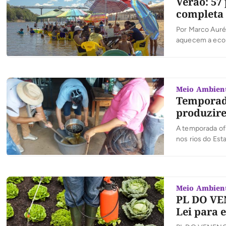
Verão: 57 
completa
Por Marco Aurél
aquecem a econ
a temporada de 
gastronomia típ
Meio Ambien
Temporada
produzire
A temporada of
nos rios do Est
com a instalaçã
ação, concebid
Meio Ambien
PL DO VEN
Lei para 