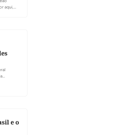
peão
r aqui,
ados e
des
ral
la
ado.
 cargo a
sil e o