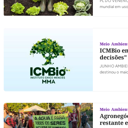
PL DO VENENO 
mundial em uso 
pena que para 
parlamentares n
Meio Ambien
ICMBio en
decisões"
JUNHO AMBIENT
destinou o maio
supervisão dos 
Porém, pela pri
políticos […]
Meio Ambien
Agronegóc
restante 