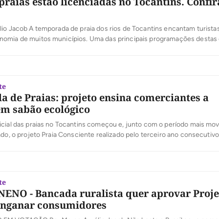
praias estão licenciadas no Tocantins. Confira
io Jacob A temporada de praia dos rios de Tocantins encantam turista
omia de muitos municípios. Uma das principais programações destas 
praia, que contam com shows regionais e ou nacionais, os encantos do
ica do Cerrado Brasileiro. A Diretoria de Licenciamento […]
te
 de Praias: projeto ensina comerciantes a
m sabão ecológico
icial das praias no Tocantins começou e, junto com o período mais m
ado, o projeto Praia Consciente realizado pelo terceiro ano consecutivo 
o de pontos de coleta de óleo de cozinha usado e oficinas de sabão ec
a e executada pela Secretaria de Estado do Meio Ambiente […]
te
ENO - Bancada ruralista quer aprovar Proje
enganar consumidores