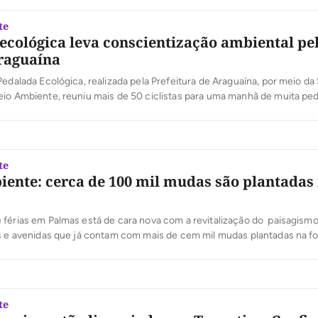
te
ecológica leva conscientização ambiental pe
raguaína
Pedalada Ecológica, realizada pela Prefeitura de Araguaína, por meio da
io Ambiente, reuniu mais de 50 ciclistas para uma manhã de muita ped
ntal. Foram 11 quilômetros levando pelas principais ruas da cidade a
do uso do transporte alternativo como forma de […]
te
ente: cerca de 100 mil mudas são plantadas
férias em Palmas está de cara nova com a revitalização do paisagism
s e avenidas que já contam com mais de cem mil mudas plantadas na fo
ltimos dias nas avenidas JK e Teotônio Segurado, Praia das Arnos e Gra
ória do Relógio das Flores, […]
te