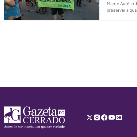
Marco Aurélio 
preservar a qua
como de fertili
emitido pela cr