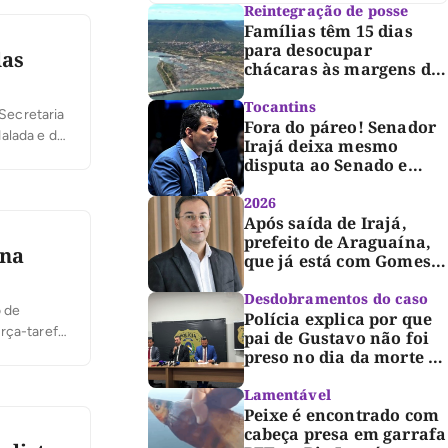
Reintegração de posse
Famílias têm 15 dias
para desocupar
las
chácaras às margens do
lago de Lajeado,
determina Justiça
Tocantins
 Secretaria
Fora do páreo! Senador
alada e de
Irajá deixa mesmo
 mensagem
disputa ao Senado e
desabafa: “Saio deste
processo de cabeça
2026
erguida, com gratidão e
Após saída de Irajá,
respeito”
prefeito de Araguaína,
 na
que já está com Gomes,
entra também na
campanha de Dimas e
Desdobramentos do caso
o de
fará anúncio oficial
Polícia explica por que
rça-tarefa
pai de Gustavo não foi
ciosa e
preso no dia da morte e
detalha avanço da
investigação
Lamentável
Peixe é encontrado com
cabeça presa em garrafa