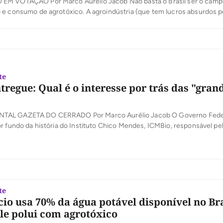
EM VOTAÇÃO Por Marco Aurélio Jacob Não basta o Brasil ser o cam
e consumo de agrotóxico. A agroindústria (que tem lucros absurdos po
muito poucos, já que não atinge nem 8% do PIB) financia muitos deput
as eleições para ter mais facilidade […]
te
tregue: Qual é o interesse por trás das "gran
AL GAZETA DO CERRADO Por Marco Aurélio Jacob O Governo Fede
r fundo da história do Instituto Chico Mendes, ICMBio, responsável pe
parques nacionais e a preservação dos biomas brasileiros como o Cerr
meira vez na história da instituição o presidente Temer está leiloando o
te
io usa 70% da água potável disponível no Bra
ele polui com agrotóxico