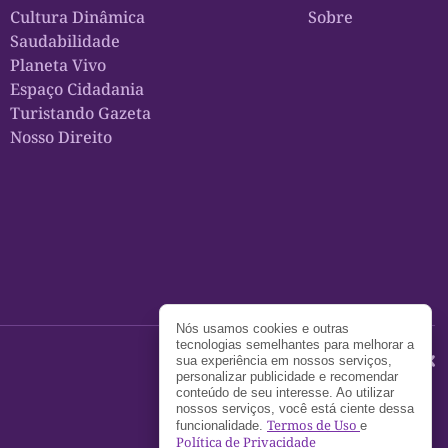
Cultura Dinâmica
Sobre
Saudabilidade
Planeta Vivo
Espaço Cidadania
Turistando Gazeta
Nosso Direito
Nós usamos cookies e outras
tecnologias semelhantes para melhorar a
sua experiência em nossos serviços,
personalizar publicidade e recomendar
conteúdo de seu interesse. Ao utilizar
nossos serviços, você está ciente dessa
Termos de Uso
funcionalidade.
e
Política de Privacidade