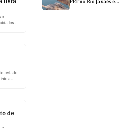
 lista
PET no Rio Javaés e
vídeo alerta para
impacto do lixo nos rios
s e
cidades é
s rios e a
ovimentado
inicia
ológico. A
to de