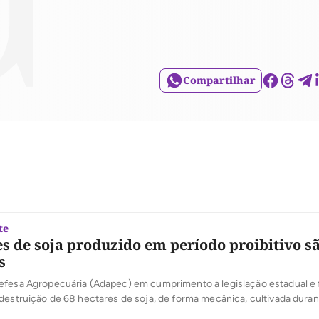
Compartilhar
te
es de soja produzido em período proibitivo s
s
efesa Agropecuária (Adapec) em cumprimento a legislação estadual e 
destruição de 68 hectares de soja, de forma mecânica, cultivada duran
do proibitivo para produção da oleaginosa. A ação, que deve durar três d