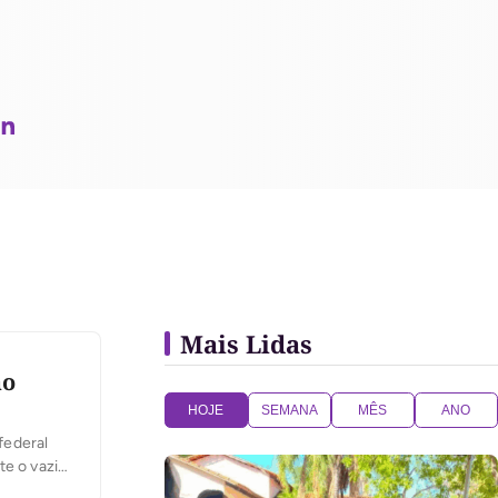
Mais Lidas
ão
HOJE
SEMANA
MÊS
ANO
federal
te o vazio
ias,