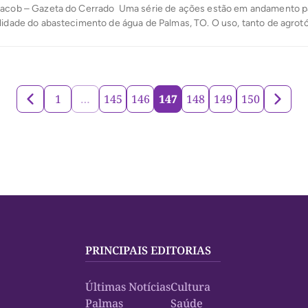
Jacob – Gazeta do Cerrado Uma série de ações estão em andamento p
lidade do abastecimento de água de Palmas, TO. O uso, tanto de agrotó
zantes contamina todo o sistema hídrico brasileiro. Assim como o gás 
iação bovina contamina os ares. Taquaruçu é um exemplo […]
1
…
145
146
147
148
149
150
PRINCIPAIS EDITORIAS
Últimas Notícias
Cultura
Palmas
Saúde