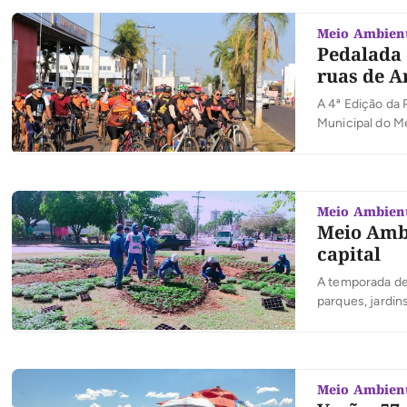
Meio Ambien
Pedalada 
ruas de A
A 4ª Edição da 
Municipal do Me
educação ambie
da importância 
Meio Ambien
Meio Ambi
capital
A temporada de 
parques, jardin
realizada nos ú
também na rotat
Meio Ambien