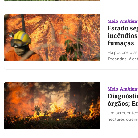
iniciou nesta q
região […]
Meio Ambien
Estado se
incêndios
fumaças
Há poucos dias
Tocantins já e
suficiente, as 
do ar vem caus
Meio Ambien
Diagnósti
órgãos; E
Um parecer técn
hectares queim
rurais onde os 
Operação Integr