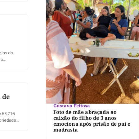
iracema,
pios do
 o
e relativa
 de
Gustavo Feitosa
Foto de mãe abraçada ao
e 63.716
caixão do filho de 3 anos
priedades
emociona após prisão de pai e
es da
madrasta