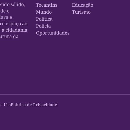
údo sólido,
Tocantins
Educação
ade e
Mundo
Turismo
lara e
Política
bre espaço ao
Polícia
e a cidadania,
Oportunidades
rutura da
e Uso
Política de Privacidade