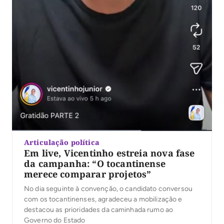
Articulação política
Em live, Vicentinho estreia nova fase
da campanha: “O tocantinense
merece comparar projetos”
No dia seguinte à convenção, o candidato conversou
com os tocantinenses, agradeceu a mobilização e
destacou as prioridades da caminhada rumo ao
Governo do Estado