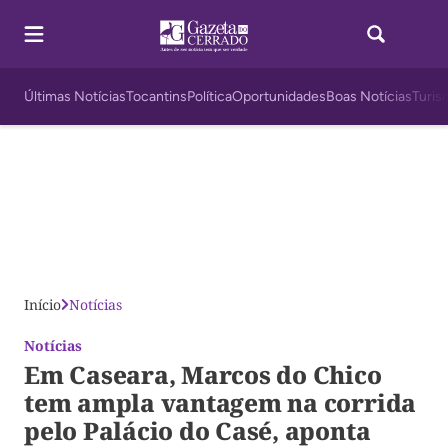
Últimas Notícias
Tocantins
Política
Oportunidades
Boas Notícias
Turis
Início
Notícias
Notícias
Em Caseara, Marcos do Chico
tem ampla vantagem na corrida
pelo Palácio do Casé, aponta