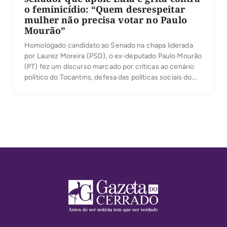
o feminicídio: “Quem desrespeitar
mulher não precisa votar no Paulo
Mourão”
Homologado candidato ao Senado na chapa liderada
por Laurez Moreira (PSD), o ex-deputado Paulo Mourão
(PT) fez um discurso marcado por críticas ao cenário
político do Tocantins, defesa das políticas sociais do
governo Lula e ataques à corrupção. Em diversos
momentos, afirmou que o Estado perdeu o rumo e
conclamou os apoiadores a transformar a […]