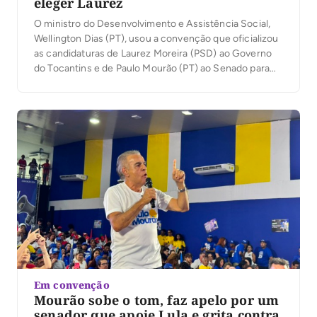
eleger Laurez
O ministro do Desenvolvimento e Assistência Social,
Wellington Dias (PT), usou a convenção que oficializou
as candidaturas de Laurez Moreira (PSD) ao Governo
do Tocantins e de Paulo Mourão (PT) ao Senado para
traçar um paralelo entre sua própria trajetória política e
o cenário tocantinense. Em discurso nesta terça-feira,
4, em Palmas, ele afirmou que […]
Em convenção
Mourão sobe o tom, faz apelo por um
senador que apoie Lula e grita contra