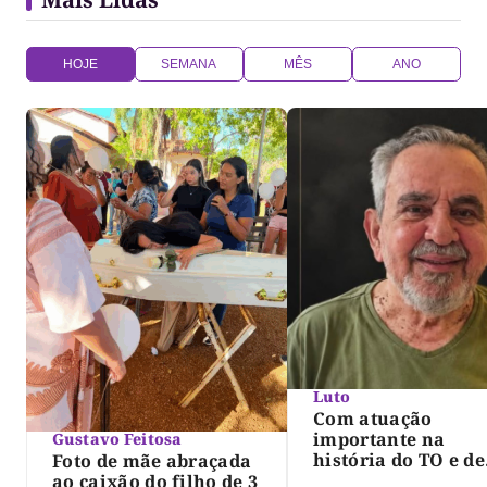
HOJE
SEMANA
MÊS
ANO
Luto
Com atuação
importante na
Gustavo Feitosa
história do TO e de
Foto de mãe abraçada
Palmas, morre Isra
ao caixão do filho de 3