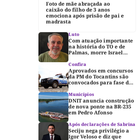
Foto de mãe abraçada ao
caixão do filho de 3 anos
emociona após prisão de pai e
madrasta
Luto
Com atuação importante
na história do TO e de
Palmas, morre Israel
Siqueira; Palmas decreta
luto oficial de três dias
Confira
Aprovados em concursos
da PM do Tocantins são
convocados para fase de
inclusão e posse
Municípios
DNIT anuncia construção
de nova ponte na BR-235
em Pedro Afonso
Após declarações de Sabrina
Seciju nega privilégio a
Igor Veloso e diz que