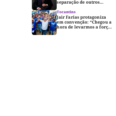
separação de outros
presos é medida de
segurança
Tocantins
Jair Farias protagoniza
em convenção: “Chegou a
hora de levarmos a força
do Bico para o Congresso”