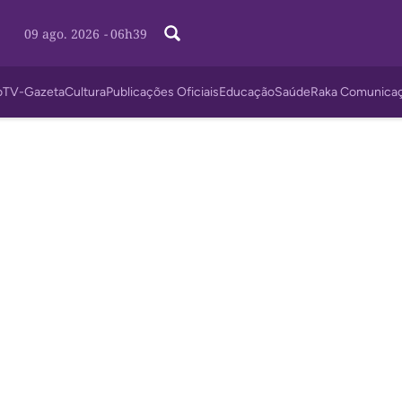
09 ago. 2026
-
06h39
o
TV-Gazeta
Cultura
Publicações Oficiais
Educação
Saúde
Raka Comunica