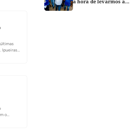
a hora de levarmos a
força do Bico para o
Congresso”
o
 últimas
 Ipueiras
to de
o
om o
Esse