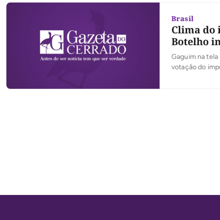
Brasil
Clima do
Botelho i
Gaguim na tela
votação do imp
votação de pert
tocantinense e