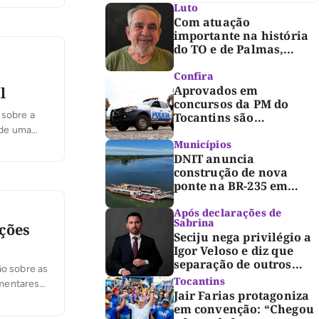
Luto
Com atuação
importante na história
do TO e de Palmas,
morre Israel Siqueira;
Palmas decreta luto
Confira
oficial de três dias
Aprovados em
l
concursos da PM do
 sobre a
Tocantins são
convocados para fase de
 de uma
inclusão e posse
Municípios
lidade sem
DNIT anuncia
construção de nova
ponte na BR-235 em
Pedro Afonso
Após declarações de
Sabrina
ações
Seciju nega privilégio a
Igor Veloso e diz que
separação de outros
ão sobre as
presos é medida de
Tocantins
amentares
segurança
Jair Farias protagoniza
nte. Só
em convenção: “Chegou