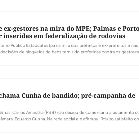
 e ex-gestores na mira do MPE; Palmas e Port
 inseridas em federalização de rodovias
tério Público Estadual estpa na mira dos prefeitos e ex-prefeitos e nas
decisões de bloqueios de bens tem sido proferidas contra os gestores.
tou a indisponibilidade de bens do ex-prefeito de Ipueiras, Caio Augus
até o limite de R$ 1.358.13,00. O ex-gestor é […]
chama Cunha de bandido; pré-campanha de
Palmas, Carlos Amastha (PSB) não deixou de comentar o afastamento d
âmara, Eduardo Cunha. Na rede social ele afirmou: “Muito satisfeito c
 Eduardo Cunha.Um bandido não poderia se tornar o modelo de herói. 
a justiça”, disse. Teve deputado? O entra e sai na residência oficial […]