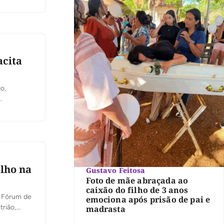
onal,
do lado de
acita
o,
 são
s, a
olho na
Gustavo Feitosa
Foto de mãe abraçada ao
caixão do filho de 3 anos
o Fórum de
emociona após prisão de pai e
trião,
madrasta
 à