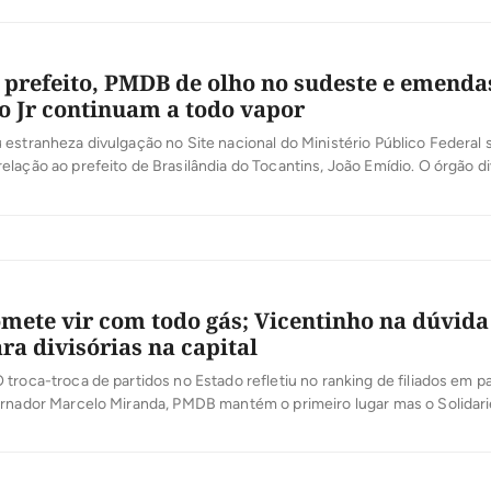
prefeito, PMDB de olho no sudeste e emenda
o Jr continuam a todo vapor
estranheza divulgação no Site nacional do Ministério Público Federal 
lação ao prefeito de Brasilândia do Tocantins, João Emídio. O órgão d
oi denunciado à Justiça por ameaçar duas pessoas que o teriam denunc
ão irregular de verbas públicas no município. Procurado pela Gazeta do
ete vir com todo gás; Vicentinho na dúvida
ra divisórias na capital
troca-troca de partidos no Estado refletiu no ranking de filiados em pa
ernador Marcelo Miranda, PMDB mantém o primeiro lugar mas o Solidar
da de filiados. O PMDB inclusive promete vir com tudo para as eleiçõ
ndidatos em mais de 50 cidades. […]