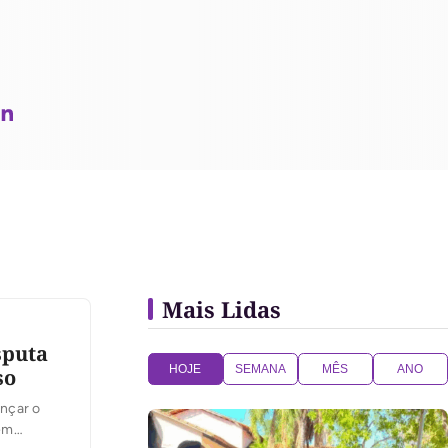
Mais Lidas
sputa
HOJE
SEMANA
MÊS
ANO
so
ançar o
 em