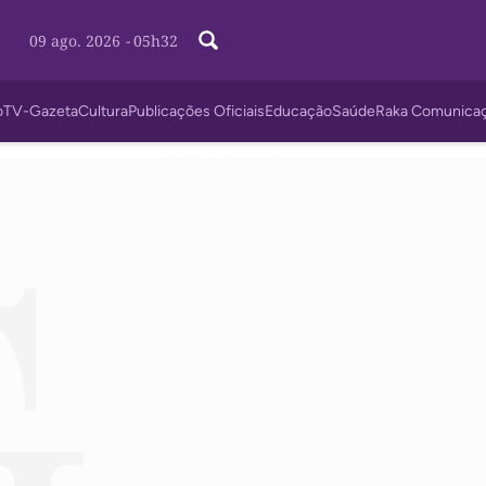
09 ago. 2026
-
05h32
o
TV-Gazeta
Cultura
Publicações Oficiais
Educação
Saúde
Raka Comunica