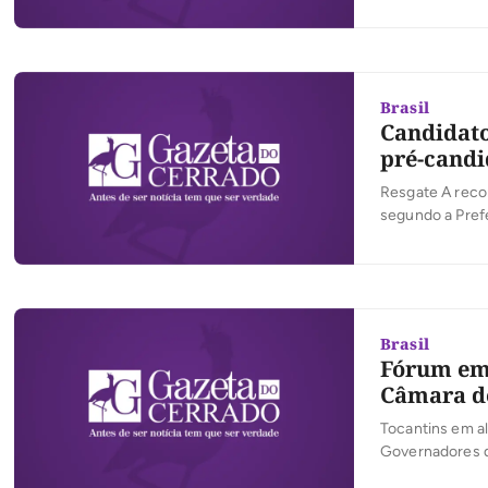
municípios est
Pastor Everaldo
fora […]
Brasil
Candidato
pré-candi
Resgate A reco
segundo a Prefe
reimplantado o
gravados 40 nom
Prefeitura pede
Brasil
Fórum em 
Câmara de
Tocantins em al
Governadores do
governador Mar