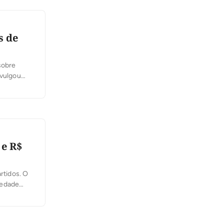
s de
sobre
ivulgou
iado por
 […]
 e R$
rtidos. O
iedade
es deste