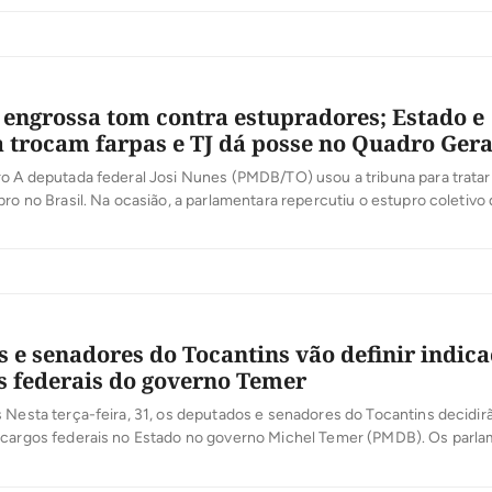
ca, educação, enfrentamento da crise pela qual passa o País e o
to socioeconômico do […]
engrossa tom contra estupradores; Estado e
a trocam farpas e TJ dá posse no Quadro Gera
o A deputada federal Josi Nunes (PMDB/TO) usou a tribuna para tratar
pro no Brasil. Na ocasião, a parlamentara repercutiu o estupro coletivo
s ocorrido no Rio de Janeiro. “Foi preciso que as imagens dessa bruta
em na Internet para que a sociedade […]
 e senadores do Tocantins vão definir indic
s federais do governo Temer
 Nesta terça-feira, 31, os deputados e senadores do Tocantins decidir
 cargos federais no Estado no governo Michel Temer (PMDB). Os parl
ntre 12 e 15 gestores – média de dois para cada aliado do novo preside
embrar que Vicentinho Júnior (PR) e Irajá Abreu […]