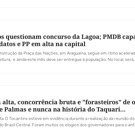
ratégicos do Estado. O evento contou com presença do presidente naci
 e do deputado federal polêmico, Jair Bolsonaro. Houve manifestação 
s questionam concurso da Lagoa; PMDB cap
datos e PP em alta na capital
nstrução da Praça das Nações, em Araguaína, segue em ritmo acelerad
itura, e ainda este mês deve ser entregue à população. No local, será
 Monumento dos Pioneiros, totalmente restaurado. Na peça de granito,
es de famílias pioneiras na cidade. Após resgate histórico de 37 nome
 a ajuda da […]
alta, concorrência bruta e "forasteiros" de 
 Palmas e nunca na história do Taquari...
ta O Tocantins esteve em evidência durante a realização da reunião d
 Brasil Central. Foram muitos os elogios dos governadores para o anfi
celo Miranda. Os governadores qcolocaram em pauta questões ligadas