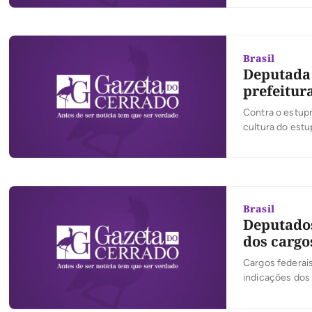
segurança públi
desenvolvimen
Brasil
Deputada 
prefeitur
Contra o estupr
cultura do estu
jovem de 16 ano
tamanho vazass
Brasil
Deputados
dos cargo
Cargos federais
indicações dos
devem indicar e
que não! Vale l