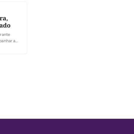
ra,
nado
urante
panhar a