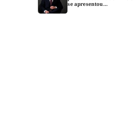
se apresentou
espontaneamente à
polícia após morte de
criança de 3 anos