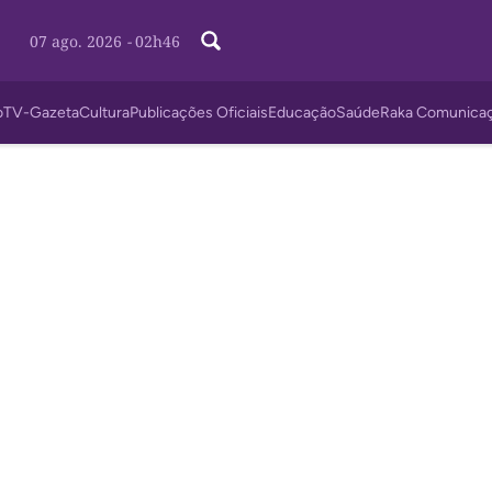
07 ago. 2026
-
02h46
o
TV-Gazeta
Cultura
Publicações Oficiais
Educação
Saúde
Raka Comunica