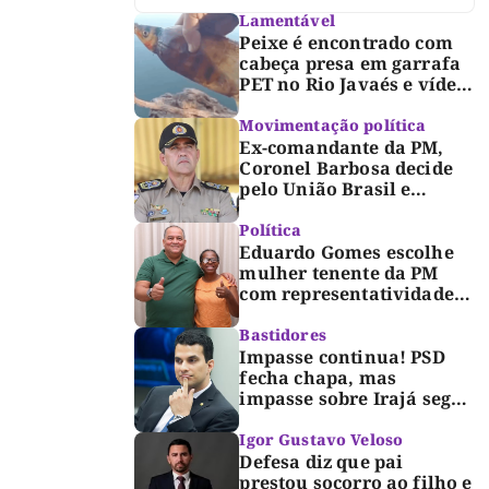
Lamentável
Peixe é encontrado com
cabeça presa em garrafa
PET no Rio Javaés e vídeo
alerta para impacto do
lixo nos rios
Movimentação política
Ex-comandante da PM,
Coronel Barbosa decide
pelo União Brasil e
reforça chapa federal de
Dorinha
Política
Eduardo Gomes escolhe
mulher tenente da PM
com representatividade e
trajetória de superação
para compor segunda
Bastidores
suplência ao Senado
Impasse continua! PSD
fecha chapa, mas
impasse sobre Irajá segue
até o limite do prazo no
TRE; Laurez diz que nome
Igor Gustavo Veloso
dele não foi homologado
Defesa diz que pai
prestou socorro ao filho e