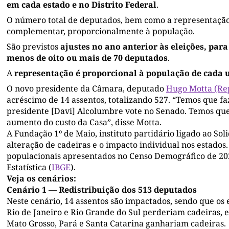
em cada estado e no Distrito Federal
.
O número total de deputados, bem como a representação p
complementar, proporcionalmente à população.
São previstos
ajustes no ano anterior às eleições, pa
menos de oito ou mais de 70 deputados
.
A
representação é proporcional à população de cada 
O novo presidente da Câmara, deputado
Hugo Motta (Re
acréscimo de 14 assentos, totalizando 527. “Temos que faz
presidente [Davi] Alcolumbre vote no Senado. Temos que 
aumento do custo da Casa”, disse Motta.
A Fundação 1º de Maio, instituto partidário ligado ao So
alteração de cadeiras e o impacto individual nos estados.
populacionais apresentados no Censo Demográfico de 2022
Estatística (
IBGE
).
Veja os cenários:
Cenário 1 — Redistribuição dos 513 deputados
Neste cenário, 14 assentos são impactados, sendo que os 
Rio de Janeiro e Rio Grande do Sul perderiam cadeiras, e
Mato Grosso, Pará e Santa Catarina ganhariam cadeiras.