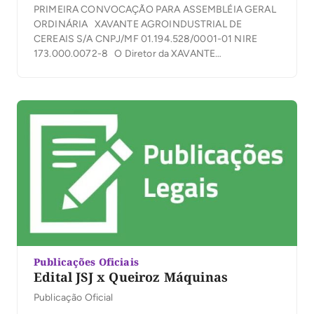
PRIMEIRA CONVOCAÇÃO PARA ASSEMBLÉIA GERAL
ORDINÁRIA XAVANTE AGROINDUSTRIAL DE
CEREAIS S/A CNPJ/MF 01.194.528/0001-01 NIRE
173.000.0072-8 O Diretor da XAVANTE
AGROINDUSTRIAL DE CEREAIS S/A, convoca os
Senhores Acionistas a se reunirem em Assembleia
Geral Ordinária no dia 10 de julho de 2023, às 7:30
horas, em sua sede social, localizada na Fazenda
Xavante, Rodovia […]
Publicações Oficiais
Edital JSJ x Queiroz Máquinas
Publicação Oficial