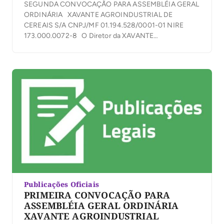
SEGUNDA CONVOCAÇÃO PARA ASSEMBLÉIA GERAL
ORDINÁRIA XAVANTE AGROINDUSTRIAL DE
CEREAIS S/A CNPJ/MF 01.194.528/0001-01 NIRE
173.000.0072-8 O Diretor da XAVANTE
AGROINDUSTRIAL DE CEREAIS S/A, convoca os
Senhores Acionistas a se reunirem em Assembleia
Geral Ordinária no dia 10 de julho de 2023, às 7:30
horas, em sua sede social, localizada na Fazenda
Xavante, Rodovia […]
Publicações Oficiais
PRIMEIRA CONVOCAÇÃO PARA
ASSEMBLÉIA GERAL ORDINÁRIA
XAVANTE AGROINDUSTRIAL