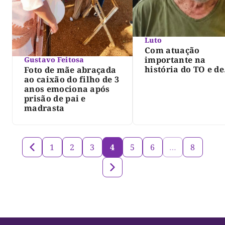
Luto
Com atuação
importante na
Gustavo Feitosa
história do TO e de
Foto de mãe abraçada
Palmas, morre Isra
ao caixão do filho de 3
Siqueira; Palmas
anos emociona após
decreta luto oficia
prisão de pai e
três dias
madrasta
1
2
3
4
5
6
…
8