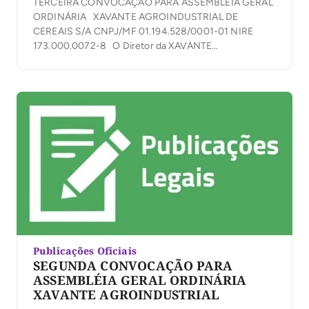
TERCEIRA CONVOCAÇÃO PARA ASSEMBLÉIA GERAL
ORDINÁRIA XAVANTE AGROINDUSTRIAL DE
CEREAIS S/A CNPJ/MF 01.194.528/0001-01 NIRE
173.000.0072-8 O Diretor da XAVANTE
AGROINDUSTRIAL DE CEREAIS S/A, convoca os
Senhores Acionistas a se reunirem em Assembleia
Geral Ordinária no dia 10 de julho de 2023, às 7:30
horas, em sua sede social, localizada na Fazenda
Xavante, Rodovia […]
Publicações Oficiais
SEGUNDA CONVOCAÇÃO PARA
ASSEMBLÉIA GERAL ORDINÁRIA
XAVANTE AGROINDUSTRIAL