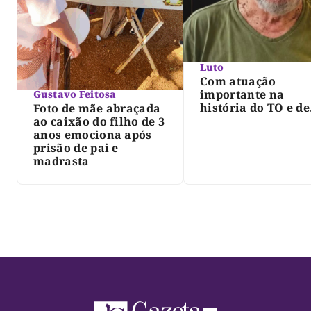
Luto
Com atuação
importante na
Gustavo Feitosa
história do TO e de
Foto de mãe abraçada
Palmas, morre Isra
ao caixão do filho de 3
Siqueira; Palmas
anos emociona após
decreta luto oficia
prisão de pai e
três dias
madrasta