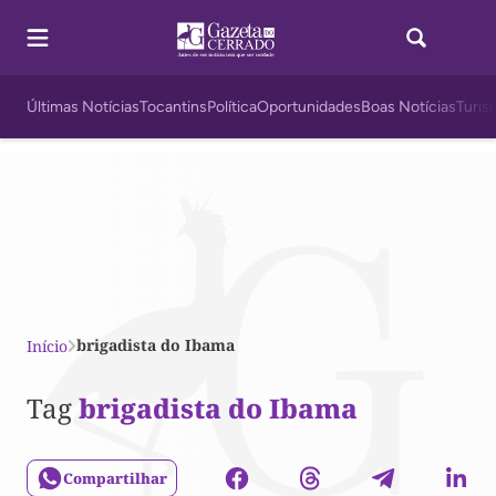
Últimas Notícias
Tocantins
Política
Oportunidades
Boas Notícias
Turis
brigadista do Ibama
Início
Tag
brigadista do Ibama
Compartilhar