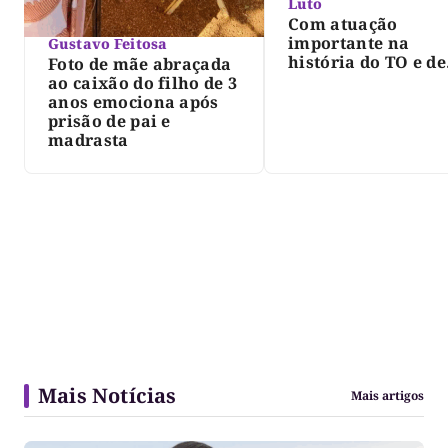
Luto
Com atuação
importante na
Gustavo Feitosa
história do TO e de
Foto de mãe abraçada
Palmas, morre Isra
ao caixão do filho de 3
Siqueira; Palmas
anos emociona após
decreta luto oficia
prisão de pai e
três dias
madrasta
Mais Notícias
Mais artigos