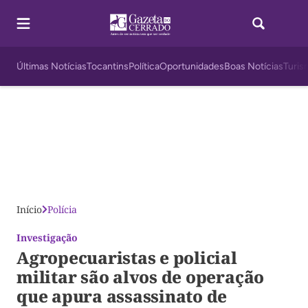
Últimas Notícias
Tocantins
Política
Oportunidades
Boas Notícias
Turis
Início
Polícia
Investigação
Agropecuaristas e policial
militar são alvos de operação
que apura assassinato de