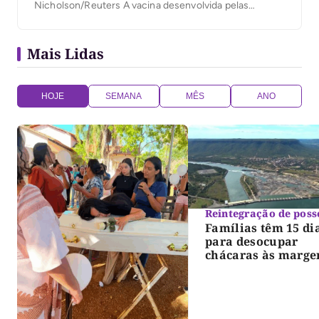
Nicholson/Reuters A vacina desenvolvida pelas
empresas Pfizer e BioNTech contra a Covid-19
conseguiu neutralizar, em laboratório, três variantes do
Mais Lidas
coronavírus, aponta um estudo publicado na revista
científica “Nature Medicine” […]
HOJE
SEMANA
MÊS
ANO
Reintegração de poss
Famílias têm 15 di
para desocupar
chácaras às marge
do lago de Lajeado
determina Justiça