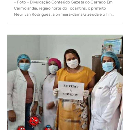
– Foto – Divulgação Conteúdo Gazeta do Cerrado Em
Carmolândia, região norte do Tocantins, o prefeito
Neurivan Rodrigues, a primeira-dama Gizeuda e o filho
deles de 2 anos, foram contaminhados pelo Covid-19.
Conforme o Neurivan, ele teve contato com outras
pessoas que também testaram positivo. Após isso, ele
[…]