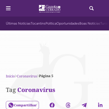
Últimas Notícias
Tocantins
Política
Oportunidades
Boas Notícias
Turis
Página 5
Início
Coronavírus
Tag
Coronavírus
Compartilhar