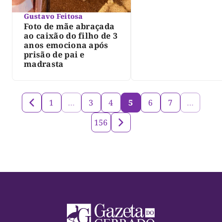
Gustavo Feitosa
Foto de mãe abraçada
ao caixão do filho de 3
anos emociona após
prisão de pai e
madrasta
1
…
3
4
5
6
7
…
156