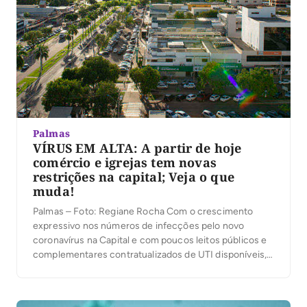
Palmas
VÍRUS EM ALTA: A partir de hoje
comércio e igrejas tem novas
restrições na capital; Veja o que
muda!
Palmas – Foto: Regiane Rocha Com o crescimento
expressivo nos números de infecções pelo novo
coronavírus na Capital e com poucos leitos públicos e
complementares contratualizados de UTI disponíveis, a
Prefeitura de Palmas precisou reforçar as medidas
preventivas. O decreto nº 1996, publicado no Diário
Oficial do Município desta sexta-feira, 19, revoga o