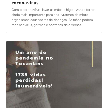
coronavírus
Com o coronavírus, lavar as mãos e higienizar se tornou
ainda mais importante para nos livrarmos de micro-
organismos causadores de doenças. As mãos podem
receber vírus, germes e bactérias de diversas
maneiras. Eles podem ser transferidos de uma
superfície para outra e, assim, chegar às nossas mãos,
como nestas situações: após usar o vaso sanitário; ao
apertar as […]