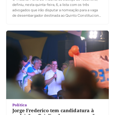
definiu, nesta quinta-feira, 6, a lista com os três
advogados que irão disputar a nomeação para a vaga
de desembargador destinada ao Quinto Constitucional.
A presidente do TJTO, desembargadora Maysa
Vendramini Rosal, que presidiu os trabalhos, ressaltou
na abertura da votação, que da lista sêxtupla com […]
Política
Jorge Frederico tem candidatura à