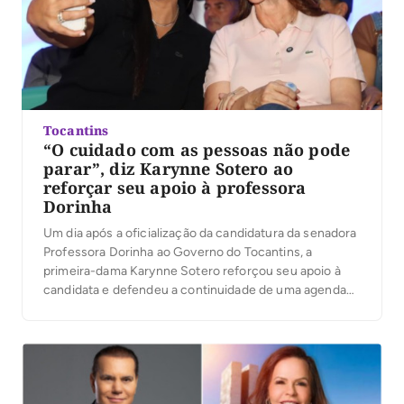
Tocantins
“O cuidado com as pessoas não pode
parar”, diz Karynne Sotero ao
reforçar seu apoio à professora
Dorinha
Um dia após a oficialização da candidatura da senadora
Professora Dorinha ao Governo do Tocantins, a
primeira-dama Karynne Sotero reforçou seu apoio à
candidata e defendeu a continuidade de uma agenda
voltada ao cuidado com as pessoas, à proteção social e
à atenção às famílias tocantinenses. Em vídeo
publicado nesta quinta-feira, 6, Karynne reafirmou sua
[…]