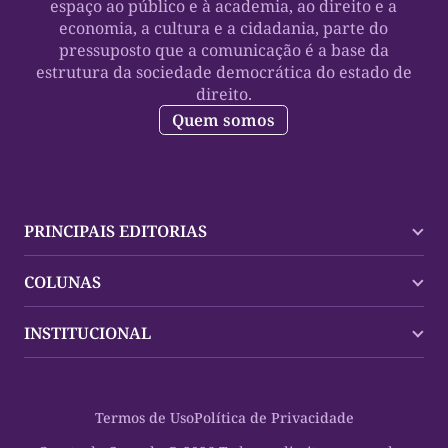
espaço ao público e à academia, ao direito e a
economia, a cultura e a cidadania, parte do
pressuposto que a comunicação é a base da
estrutura da sociedade democrática do estado de
direito.
Quem somos
PRINCIPAIS EDITORIAS
Últimas Notícias
COLUNAS
Palmas
Tocantins
Trocando em Miúdos
INSTITUCIONAL
Mundo
Policial
Política
Cultura Dinâmica
Midia Kit
Polícia
Saudabilidade
Contato
Termos de Uso
Política de Privacidade
Oportunidades
Planeta Vivo
Sobre
Cultura
Espaço Cidadania