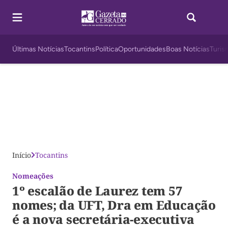
Últimas Notícias
Tocantins
Política
Oportunidades
Boas Notícias
Turis
Início
Tocantins
Nomeações
1º escalão de Laurez tem 57
nomes; da UFT, Dra em Educação
é a nova secretária-executiva