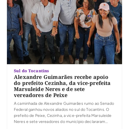
Sul do Tocantins
Alexandre Guimarães recebe apoio
do prefeito Cezinha, da vice-prefeita
Marsuleide Neres e de sete
vereadores de Peixe
A caminhada de Alexandre Guimarães rumo ao Senado
Federal ganhou novos aliados no sul do Tocantins. O
prefeito de Peixe, Cezinha, a vice-prefeita Marsuleide
Neres e sete vereadores do município declararam
apoio à candidatura do deputado federal ao Senado. A