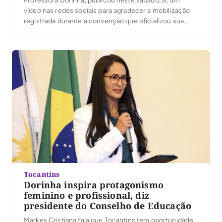
Professora Dorinha, publicou neste sábado, 8, um
vídeo nas redes sociais para agradecer a mobilização
registrada durante a convenção que oficializou sua
candidatura. Segundo a organização, mais de 25 mil
pessoas participaram do evento. No vídeo, Dorinha
destacou a presença das caravanas, lideranças e
apoiadores que participaram […]
Tocantins
Dorinha inspira protagonismo
feminino e profissional, diz
presidente do Conselho de Educação
Markes Cristiana fala que Tocantins tem oportunidade