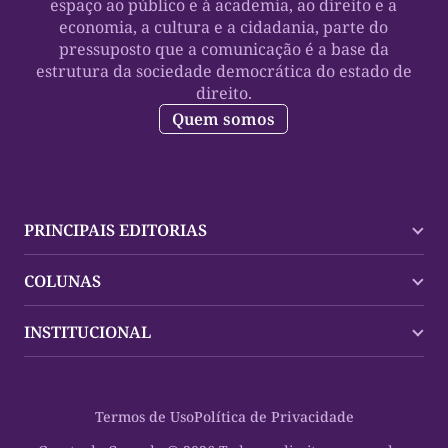
espaço ao público e à academia, ao direito e a
economia, a cultura e a cidadania, parte do
pressuposto que a comunicação é a base da
estrutura da sociedade democrática do estado de
direito.
Quem somos
PRINCIPAIS EDITORIAS
Últimas Notícias
COLUNAS
Palmas
Tocantins
Trocando em Miúdos
INSTITUCIONAL
Mundo
Policial
Política
Cultura Dinâmica
Midia Kit
Polícia
Saudabilidade
Contato
Termos de Uso
Política de Privacidade
Oportunidades
Planeta Vivo
Sobre
Cultura
Espaço Cidadania