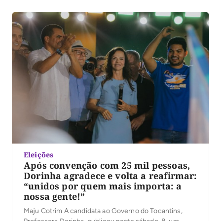
Tocantins, sob a liderança da ex-senadora Kátia Abreu,
o evento reuniu jovens de Palmas em torno de […]
Eleições
Após convenção com 25 mil pessoas,
Dorinha agradece e volta a reafirmar:
“unidos por quem mais importa: a
nossa gente!”
Maju Cotrim A candidata ao Governo do Tocantins,