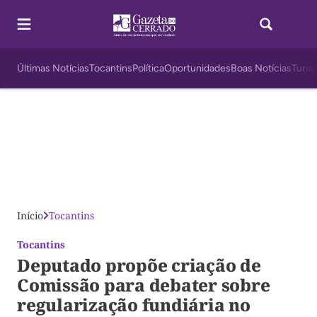
Últimas Notícias
Tocantins
Política
Oportunidades
Boas Notícias
Turis
Início
Tocantins
Tocantins
Deputado propõe criação de
Comissão para debater sobre
regularização fundiária no