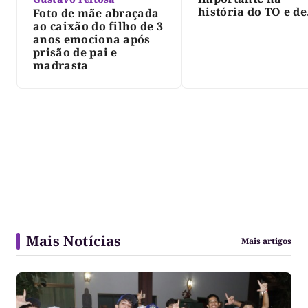
história do TO e de
Foto de mãe abraçada
Palmas, morre Isra
ao caixão do filho de 3
Siqueira; Palmas
anos emociona após
decreta luto oficia
prisão de pai e
três dias
madrasta
Mais Notícias
Mais artigos