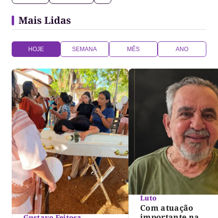
Mais Lidas
HOJE
SEMANA
MÊS
ANO
Luto
Com atuação
importante na
Gustavo Feitosa