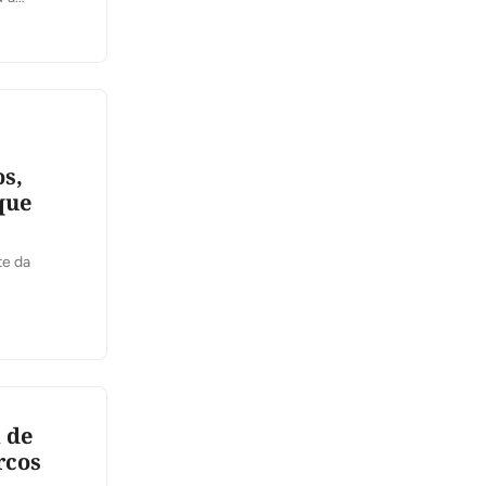
 atenção às
a […]
s,
que
te da
a de
rcos