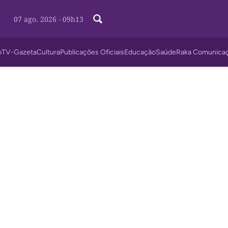
07 ago. 2026
-
09h13
o
TV-Gazeta
Cultura
Publicações Oficiais
Educação
Saúde
Raka Comunica