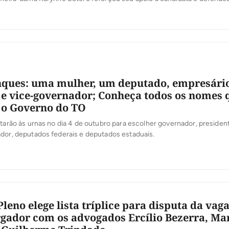
 uma agenda voltada ao cuidado com as pessoas, à proteção social e à
inenses. Em vídeo publicado nesta quinta-feira, 6, Karynne reafirmou su
nques: uma mulher, um deputado, empresário
 e vice-governador; Conheça todos os nomes 
 o Governo do TO
ltarão às urnas no dia 4 de outubro para escolher governador, presiden
dor, deputados federais e deputados estaduais.
leno elege lista tríplice para disputa da vag
ador com os advogados Ercílio Bezerra, Ma