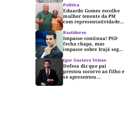
Dorinha
Política
Eduardo Gomes escolhe
mulher tenente da PM
com representatividade e
trajetória de superação
para compor segunda
Bastidores
suplência ao Senado
Impasse continua! PSD
fecha chapa, mas
impasse sobre Irajá segue
até o limite do prazo no
TRE; Laurez diz que nome
Igor Gustavo Veloso
dele não foi homologado
Defesa diz que pai
prestou socorro ao filho e
se apresentou
espontaneamente à
polícia após morte de
criança de 3 anos