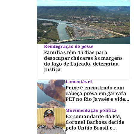
Reintegração de posse
Famílias têm 15 dias para
desocupar chácaras às margens
do lago de Lajeado, determina
Justiça
Lamentável
Peixe é encontrado com
cabeça presa em garrafa
PET no Rio Javaés e vídeo
alerta para impacto do
lixo nos rios
Movimentação política
Ex-comandante da PM,
Coronel Barbosa decide
pelo União Brasil e
reforça chapa federal de