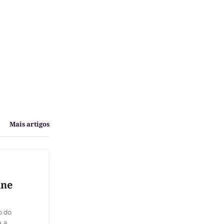
Mais artigos
nne
o do
u a