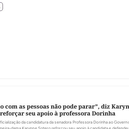
a
o com as pessoas não pode parar”, diz Kary
 reforçar seu apoio à professora Dorinha
ficialização da candidatura da senadora Professora Dorinha ao Govern
imeira-dama Karynne Sotero reforçou seu apoio à candidata e defende