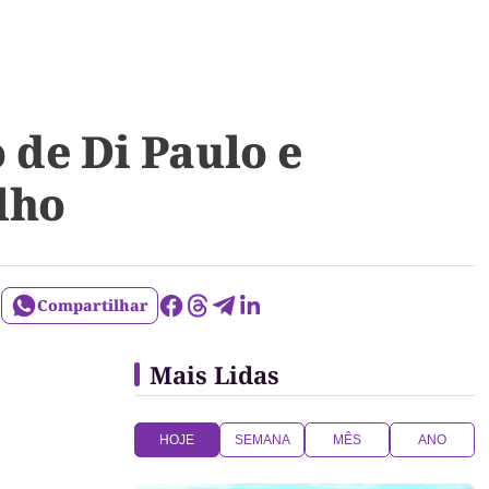
 de Di Paulo e
lho
Compartilhar
Mais Lidas
HOJE
SEMANA
MÊS
ANO