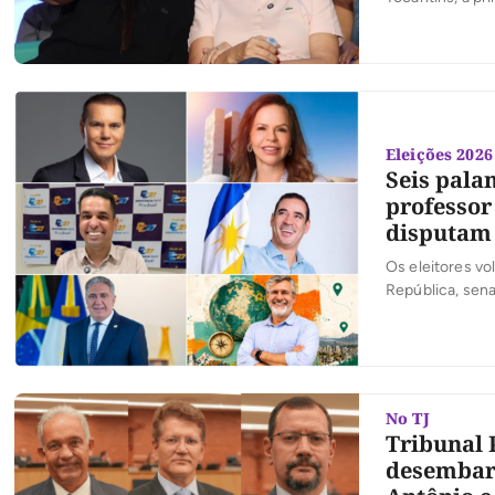
continuidade de
famílias tocant
Eleições 2026
Seis pala
professor
disputam
Os eleitores vo
República, sena
No TJ
Tribunal P
desembarg