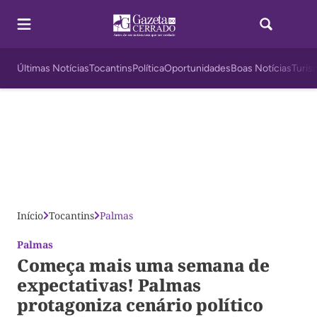
Últimas Notícias
Tocantins
Política
Oportunidades
Boas Notícias
Turis
Início
Tocantins
Palmas
Palmas
Começa mais uma semana de
expectativas! Palmas
protagoniza cenário político