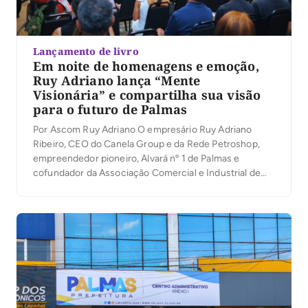
Lançamento de livro
Em noite de homenagens e emoção,
Ruy Adriano lança “Mente
Visionária” e compartilha sua visão
para o futuro de Palmas
Por Ascom Ruy Adriano O empresário Ruy Adriano
Ribeiro, CEO do Canela Group e da Rede Petroshop,
empreendedor pioneiro, Alvará nº 1 de Palmas e
cofundador da Associação Comercial e Industrial de
Palmas (ACIPA), lançou na noite desta quinta-feira (6)
seu primeiro livro, Mente Visionária, durante a
solenidade de inauguração do novo auditório da
entidade. […]