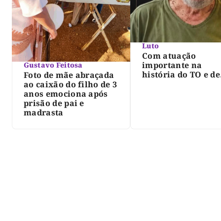
Luto
Com atuação
importante na
Gustavo Feitosa
história do TO e de
Foto de mãe abraçada
Palmas, morre Isra
ao caixão do filho de 3
Siqueira; Palmas
anos emociona após
decreta luto oficia
prisão de pai e
três dias
madrasta