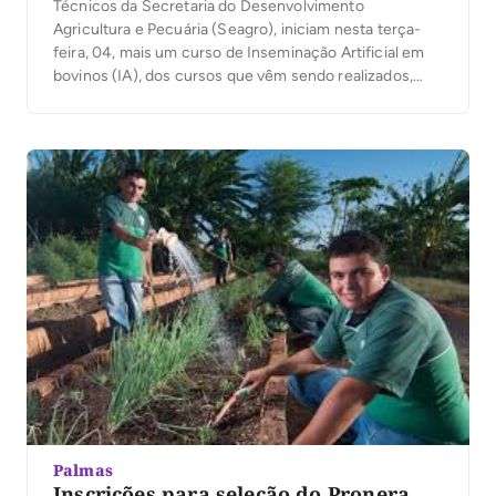
Técnicos da Secretaria do Desenvolvimento
Agricultura e Pecuária (Seagro), iniciam nesta terça-
feira, 04, mais um curso de Inseminação Artificial em
bovinos (IA), dos cursos que vêm sendo realizados,
este ano, pelo Governo do Tocantins em parceria com
as empresas Alta Genetics do Brasil e Mundo Animal. O
curso acontece no Centro Agrotecnológico de Palmas,
a […]
Palmas
Inscrições para seleção do Pronera