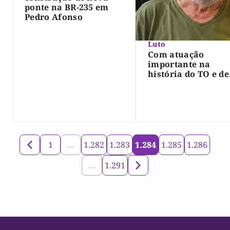
ponte na BR-235 em
Pedro Afonso
Luto
Com atuação
importante na
história do TO e de
Palmas, morre Isra
Siqueira; Palmas
decreta luto oficia
três dias
1
…
1.282
1.283
1.284
1.285
1.286
…
1.291