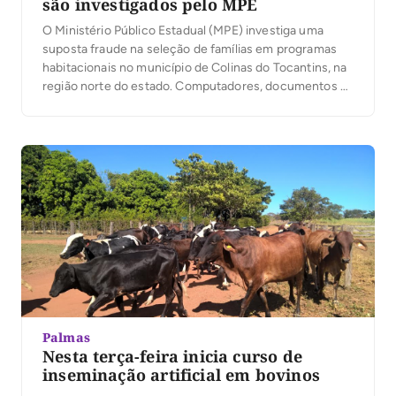
são investigados pelo MPE
O Ministério Público Estadual (MPE) investiga uma
suposta fraude na seleção de famílias em programas
habitacionais no município de Colinas do Tocantins, na
região norte do estado. Computadores, documentos e
anotações foram apreendidos na prefeitura e na
Secretaria de Habitação pela 2ª Promotoria de Justiça
de Colinas. Os documentos foram apreendidos na
semana passada, mas […]
Palmas
Nesta terça-feira inicia curso de
inseminação artificial em bovinos