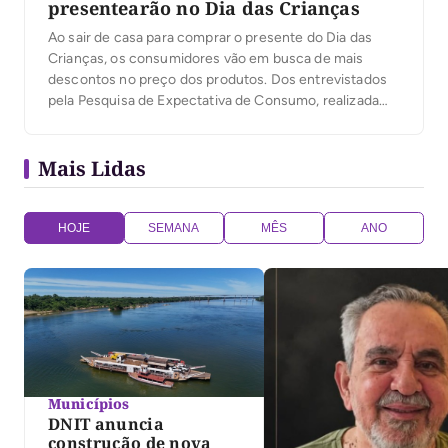
presentearão no Dia das Crianças
Ao sair de casa para comprar o presente do Dia das
Crianças, os consumidores vão em busca de mais
descontos no preço dos produtos. Dos entrevistados
pela Pesquisa de Expectativa de Consumo, realizada
pelo Instituto Fecomércio em parceria com a
Universidade Federal do Tocantins (UFT) em Palmas,
Mais Lidas
37,5% disseram que os descontos são decisivos no […]
HOJE
SEMANA
MÊS
ANO
Municípios
DNIT anuncia
construção de nova