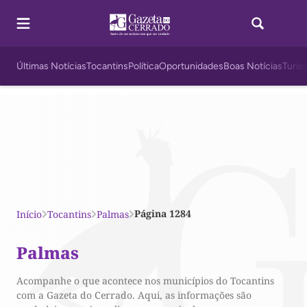
Últimas Notícias
Tocantins
Política
Oportunidades
Boas Notícias
Turis
Página 1284
Início
Tocantins
Palmas
Palmas
Acompanhe o que acontece nos municípios do Tocantins
com a Gazeta do Cerrado. Aqui, as informações são