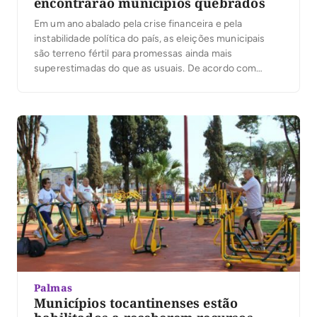
encontrarão municípios quebrados
Em um ano abalado pela crise financeira e pela
instabilidade política do país, as eleições municipais
são terreno fértil para promessas ainda mais
superestimadas do que as usuais. De acordo com
análise com dados do portal Meu Município, os
candidatos eleitos encontrarão casas cheias de
reparos a serem realizados e menos verbas para
cumprir o […]
Palmas
Municípios tocantinenses estão