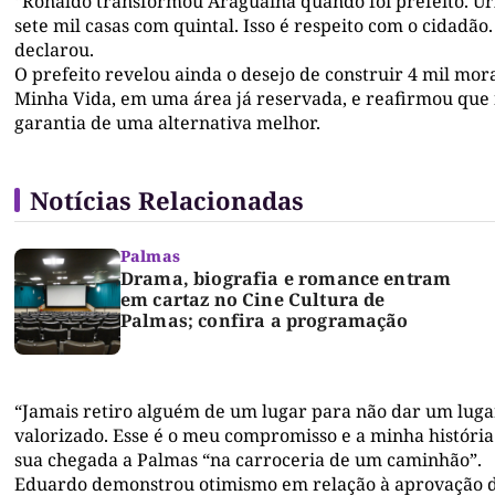
“Ronaldo transformou Araguaína quando foi prefeito. Urb
sete mil casas com quintal. Isso é respeito com o cidadão
declarou.
O prefeito revelou ainda o desejo de construir 4 mil m
Minha Vida, em uma área já reservada, e reafirmou que
garantia de uma alternativa melhor.
Notícias Relacionadas
Palmas
Drama, biografia e romance entram
em cartaz no Cine Cultura de
Palmas; confira a programação
“Jamais retiro alguém de um lugar para não dar um lugar
valorizado. Esse é o meu compromisso e a minha históri
sua chegada a Palmas “na carroceria de um caminhão”.
Eduardo demonstrou otimismo em relação à aprovação da