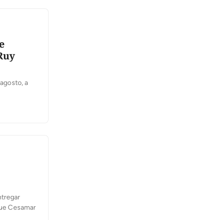
e
 Ruy
 agosto, a
ntidade
ia
ntregar
rque Cesamar