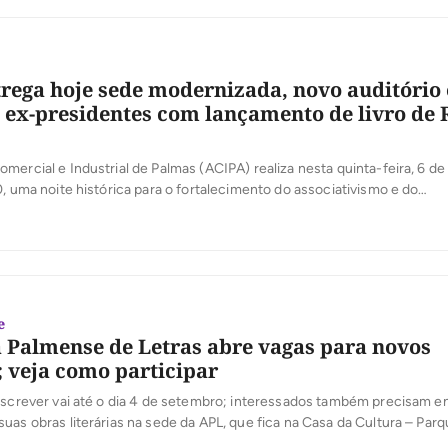
rega hoje sede modernizada, novo auditório 
e ex-presidentes com lançamento de livro de
mercial e Industrial de Palmas (ACIPA) realiza nesta quinta-feira, 6 de
0, uma noite histórica para o fortalecimento do associativismo e do
mo tocantinense. Em comemoração aos seus 36 anos de atuação, a e
rnização de sua sede, entrega oficialmente o novo Auditório José Mar
]
e
Palmense de Letras abre vagas para novos
veja como participar
nscrever vai até o dia 4 de setembro; interessados também precisam e
uas obras literárias na sede da APL, que fica na Casa da Cultura – Pa