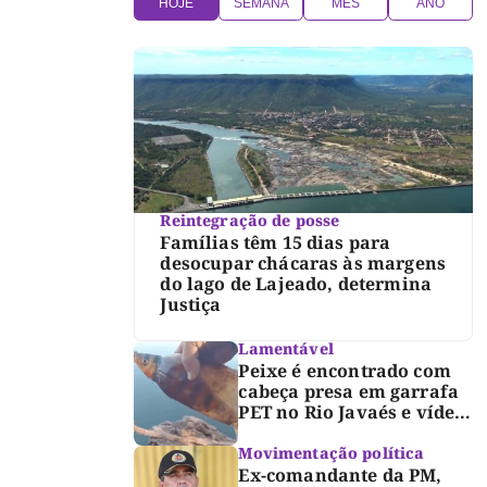
HOJE
SEMANA
MÊS
ANO
Reintegração de posse
Famílias têm 15 dias para
desocupar chácaras às margens
do lago de Lajeado, determina
Justiça
Lamentável
Peixe é encontrado com
cabeça presa em garrafa
PET no Rio Javaés e vídeo
alerta para impacto do
lixo nos rios
Movimentação política
Ex-comandante da PM,