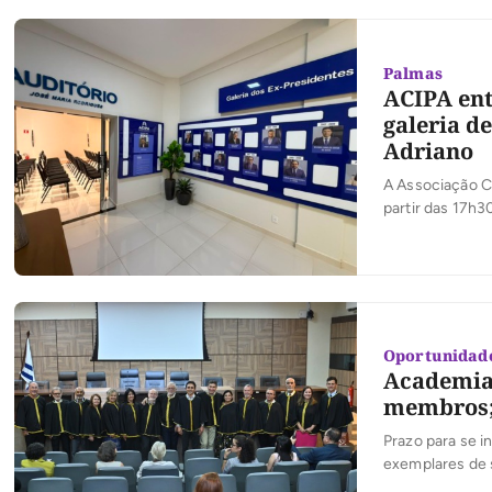
Palmas
ACIPA ent
galeria d
Adriano
A Associação Co
partir das 17h3
empreendedoris
inaugura a mode
Rodrigues e […
Oportunidad
Academia 
membros; 
Prazo para se i
exemplares de s