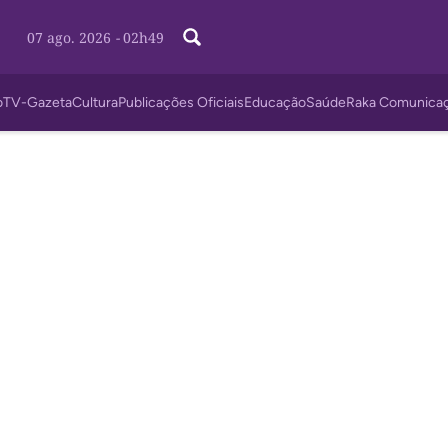
07 ago. 2026
-
02h49
o
TV-Gazeta
Cultura
Publicações Oficiais
Educação
Saúde
Raka Comunica