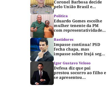
Coronel Barbosa decide
pelo União Brasil e
reforça chapa federal de
Dorinha
Política
Eduardo Gomes escolhe
mulher tenente da PM
com representatividade e
trajetória de superação
para compor segunda
Bastidores
suplência ao Senado
Impasse continua! PSD
fecha chapa, mas
impasse sobre Irajá segue
até o limite do prazo no
TRE; Laurez diz que nome
Igor Gustavo Veloso
dele não foi homologado
Defesa diz que pai
prestou socorro ao filho e
se apresentou
espontaneamente à
polícia após morte de
criança de 3 anos