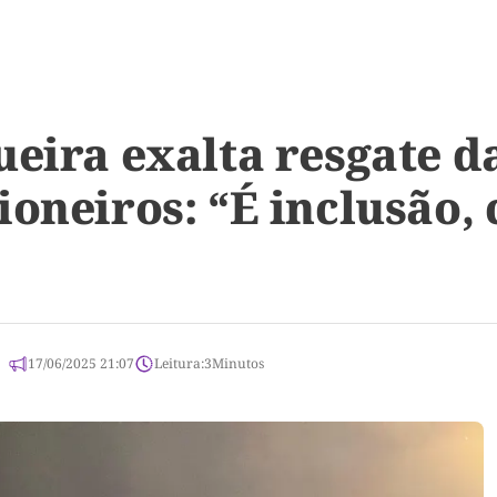
ueira exalta resgate d
oneiros: “É inclusão, 
17/06/2025 21:07
Leitura:
3
Minutos