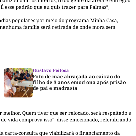
anizou bairros inteiros, tirou gente da areia e entregou
. É esse padrão que eu quis trazer para Palmas”,
oradias populares por meio do programa Minha Casa,
 nenhuma família será retirada de onde mora sem
Gustavo Feitosa
Foto de mãe abraçada ao caixão do
filho de 3 anos emociona após prisão
de pai e madrasta
 melhor. Quem tiver que ser relocado, será respeitado e
a de vida comprova isso”, disse emocionado, relembrando
 carta-consulta que viabilizará o financiamento da