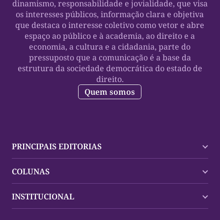
dinamismo, responsabilidade e jovialidade, que visa
os interesses públicos, informação clara e objetiva
que destaca o interesse coletivo como vetor e abre
espaço ao público e à academia, ao direito e a
economia, a cultura e a cidadania, parte do
pressuposto que a comunicação é a base da
estrutura da sociedade democrática do estado de
direito.
Quem somos
PRINCIPAIS EDITORIAS
Últimas Notícias
COLUNAS
Palmas
Tocantins
Trocando em Miúdos
INSTITUCIONAL
Mundo
Policial
Política
Cultura Dinâmica
Midia Kit