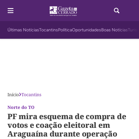
Últimas Notícias
Tocantins
Política
Oportunidades
Boas Notícias
Turis
Início
Tocantins
Norte do TO
PF mira esquema de compra de
votos e coação eleitoral em
Araguaína durante operação