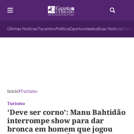
Últimas Notícias
Tocantins
Política
Oportunidades
Boas Notícias
Turis
Início
Turismo
Turismo
'Deve ser corno': Manu Bahtidão
interrompe show para dar
bronca em homem que jogou