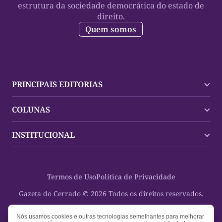
estrutura da sociedade democrática do estado de
direito.
Quem somos
PRINCIPAIS EDITORIAS
Últimas Notícias
COLUNAS
Palmas
Tocantins
Trocando em Miúdos
INSTITUCIONAL
Mundo
Policial
Política
Cultura Dinâmica
Midia Kit
Polícia
Saudabilidade
Contato
Termos de Uso
Política de Privacidade
Oportunidades
Planeta Vivo
Sobre
Cultura
Espaço Cidadania
Gazeta do Cerrado © 2026 Todos os direitos reservados.
Saúde
Turistando Gazeta
Educação
Nosso Direito
Nós usamos cookies e outras tecnologias semelhantes para melhorar