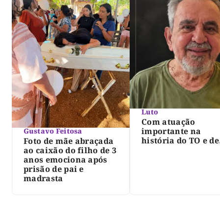
Luto
Com atuação
importante na
Gustavo Feitosa
história do TO e de
Foto de mãe abraçada
Palmas, morre Isra
ao caixão do filho de 3
Siqueira; Palmas
anos emociona após
decreta luto oficia
prisão de pai e
três dias
madrasta