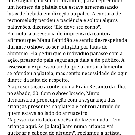
do Araguaia, no sul do Tocantins, para repreender
um homem da plateia que estava arremessando
latas de bebida em direção ao palco. A cantora de
tecnomelody perdeu a paciência e soltou alguns
palavrões, dizendo: “Ele deve ser corno”.
Em nota, a assessoria de imprensa da cantora
afirmou que Manu Bahtidão se sentiu desrespeitada
durante o show, ao ser atingida por latas de
alumínio. Ela pediu que o indivíduo parasse com a
ação, prezando pela segurança dela e do público. A
assessoria expressou ainda que a cantora lamenta
se ofendeu a plateia, mas sentiu necessidade de agir
diante da falta de respeito.
A apresentação aconteceu na Praia Recanto da Ilha,
no sábado, 20. Com o show lotado, Manu
demonstrou preocupação com a segurança das
crianças presentes na plateia e cobrou atitude de
quem estava ao lado do arruaceiro.
“A pessoa tá do lado e vocês não fazem nada. Tem
criança aqui. Se [a lata] bate numa criança vai
quebrar a cabeça de alguém”, reclamou a artista.