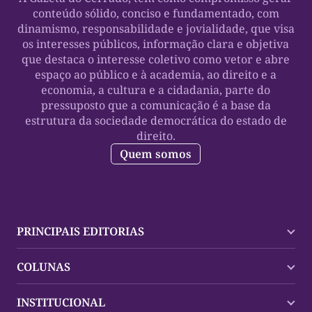
conteúdo sólido, conciso e fundamentado, com
dinamismo, responsabilidade e jovialidade, que visa
os interesses públicos, informação clara e objetiva
que destaca o interesse coletivo como vetor e abre
espaço ao público e à academia, ao direito e a
economia, a cultura e a cidadania, parte do
pressuposto que a comunicação é a base da
estrutura da sociedade democrática do estado de
direito.
Quem somos
PRINCIPAIS EDITORIAS
Últimas Notícias
COLUNAS
Palmas
Tocantins
Trocando em Miúdos
INSTITUCIONAL
Mundo
Policial