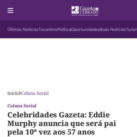
Últimas Notícias
Tocantins
Política
Oportunidades
Boas Notícias
Turis
Início
Coluna Social
Coluna Social
Celebridades Gazeta: Eddie
Murphy anuncia que será pai
pela 10ª vez aos 57 anos