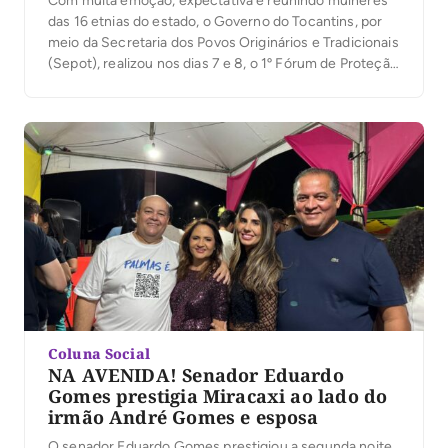
Com muita emoção, expectativa e reunindo mulheres
das 16 etnias do estado, o Governo do Tocantins, por
meio da Secretaria dos Povos Originários e Tradicionais
(Sepot), realizou nos dias 7 e 8, o 1º Fórum de Proteção
da Mulher Indígena, em Palmas. A solenidade contou
com a presença de mais de 150 pessoas, incluindo
representantes […]
Coluna Social
NA AVENIDA! Senador Eduardo
Gomes prestigia Miracaxi ao lado do
irmão André Gomes e esposa
O senador Eduardo Gomes prestigiou a segunda noite