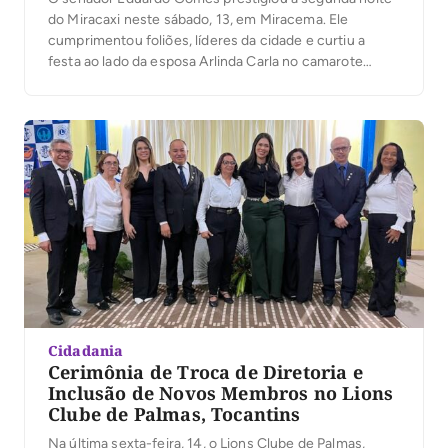
do Miracaxi neste sábado, 13, em Miracema. Ele
cumprimentou foliões, líderes da cidade e curtiu a
festa ao lado da esposa Arlinda Carla no camarote
famoso e tradicional da festa, Pippo, do seu irmão, ex
vereador da cidade e atual vice prefeito de Palmas,
André Gomes, um […]
Cidadania
Cerimônia de Troca de Diretoria e
Inclusão de Novos Membros no Lions
Clube de Palmas, Tocantins
Na última sexta-feira, 14, o Lions Clube de Palmas,