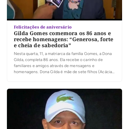
Felicitações de aniversário
Gilda Gomes comemora os 86 anos e
recebe homenagens: “Generosa, forte
e cheia de sabedoria”
Nesta quarta, 11, a matriarca da família Gomes, a Dona
Gilda, completa 86 anos. Ela recebe o carinho de
familiares e amigos através de mensagens e
homenagens. Dona Gilda é mãe de sete filhos (Acácia
Gomes, Luis Gomes, Hiram Gomes, José Roberto
Gomes, André Gomes, Paulinho Gomes e Eduardo
Gomes) e viúva do saudoso José […]