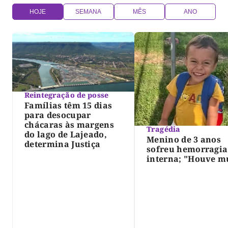
HOJE
SEMANA
MÊS
ANO
Reintegração de posse
Famílias têm 15 dias
para desocupar
chácaras às margens
Tragédia
do lago de Lajeado,
Menino de 3 anos
determina Justiça
sofreu hemorragia
interna; "Houve m
violência", diz dir
do IML