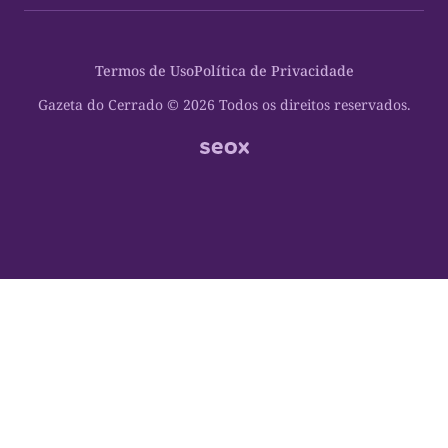
Política
Cultura Dinâmica
Midia Kit
Polícia
Saudabilidade
Contato
Termos de Uso
Política de Privacidade
Oportunidades
Planeta Vivo
Sobre
Cultura
Espaço Cidadania
Gazeta do Cerrado © 2026 Todos os direitos reservados.
Saúde
Turistando Gazeta
Educação
Nosso Direito
Turismo