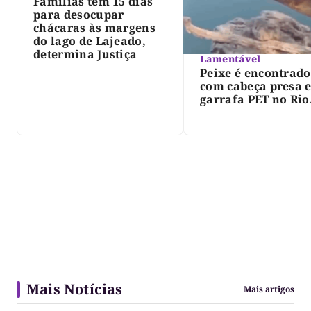
Famílias têm 15 dias
para desocupar
chácaras às margens
do lago de Lajeado,
determina Justiça
Lamentável
Peixe é encontrado
com cabeça presa 
garrafa PET no Rio
Javaés e vídeo aler
para impacto do li
nos rios
Mais Notícias
Mais artigos