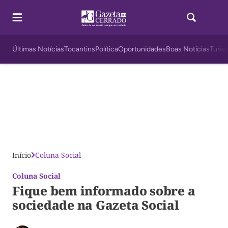
Últimas Notícias
Tocantins
Política
Oportunidades
Boas Notícias
Turis
Início
Coluna Social
Coluna Social
Fique bem informado sobre a
sociedade na Gazeta Social