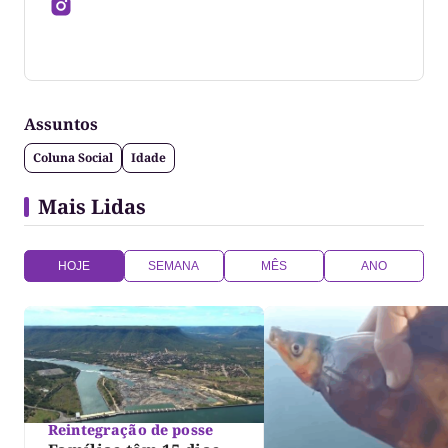
Jornalista formado pela Universidade Federal do
Tocantins
Assuntos
Coluna Social
Idade
Mais Lidas
HOJE
SEMANA
MÊS
ANO
Reintegração de posse