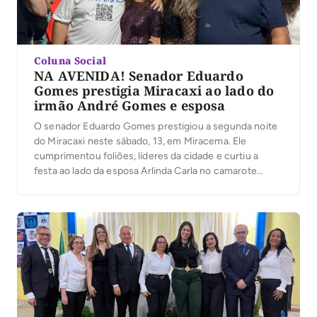
Coluna Social
NA AVENIDA! Senador Eduardo
Gomes prestigia Miracaxi ao lado do
irmão André Gomes e esposa
O senador Eduardo Gomes prestigiou a segunda noite
do Miracaxi neste sábado, 13, em Miracema. Ele
cumprimentou foliões, líderes da cidade e curtiu a
festa ao lado da esposa Arlinda Carla no camarote
famoso e tradicional da festa, Pippo, do seu irmão, ex
vereador da cidade e atual vice prefeito de Palmas,
André Gomes, um […]