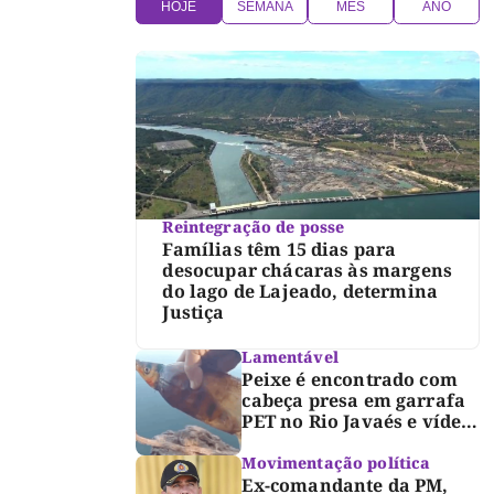
HOJE
SEMANA
MÊS
ANO
Reintegração de posse
Famílias têm 15 dias para
desocupar chácaras às margens
do lago de Lajeado, determina
Justiça
Lamentável
Peixe é encontrado com
cabeça presa em garrafa
PET no Rio Javaés e vídeo
alerta para impacto do
lixo nos rios
Movimentação política
Ex-comandante da PM,