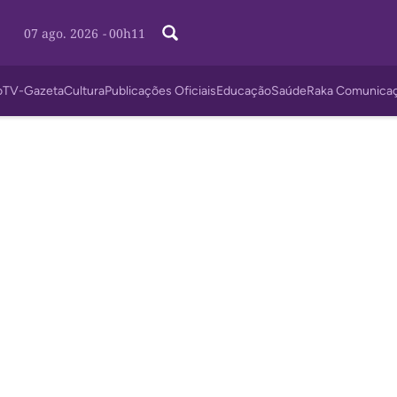
07 ago. 2026
-
00h11
o
TV-Gazeta
Cultura
Publicações Oficiais
Educação
Saúde
Raka Comunica