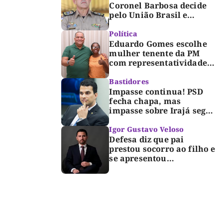
Coronel Barbosa decide
pelo União Brasil e
reforça chapa federal de
Dorinha
Política
Eduardo Gomes escolhe
mulher tenente da PM
com representatividade e
trajetória de superação
para compor segunda
Bastidores
suplência ao Senado
Impasse continua! PSD
fecha chapa, mas
impasse sobre Irajá segue
até o limite do prazo no
TRE; Laurez diz que nome
Igor Gustavo Veloso
dele não foi homologado
Defesa diz que pai
prestou socorro ao filho e
se apresentou
espontaneamente à
polícia após morte de
criança de 3 anos