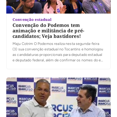
Convenção estadual
Convenção do Podemos tem
animação e militância de pré-
candidatos; Veja bastidores!
Maju Cotrim O Podemos realiza nesta segunda-feira
(3) sua convenção estadual no Tocantins e homologou
as candidaturas proporcionais para deputado estadual
e deputado federal, além de confirmar os nomes do ex-
prefeito de Araguaína, Ronaldo Dimas, e do técnico e
empresário Vanderlei Luxemburgo como candidatos ao
Senado Federal. A presidente nacional da legenda,
Renata Abreu, participará […]