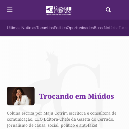
Últimas Notícias
Tocantins
Política
Oportunidades
Boas Notícias
Turis
Trocando em Miúdos
Coluna escrita por Maju Cotrim escritora e consultora de
comunicação. CEO Editora-Chefe da Gazeta do Cerrado.
Jornalismo de causa, social, político e anti-fake!