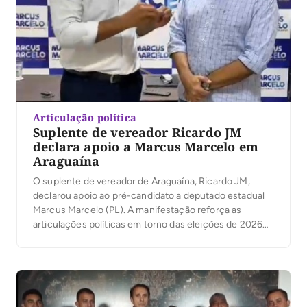
Articulação política
Suplente de vereador Ricardo JM
declara apoio a Marcus Marcelo em
Araguaína
O suplente de vereador de Araguaína, Ricardo JM,
declarou apoio ao pré-candidato a deputado estadual
Marcus Marcelo (PL). A manifestação reforça as
articulações políticas em torno das eleições de 2026
no município. Segundo Ricardo JM, Marcus Marcelo
tem serviços prestados ao Tocantins e à população
araguainense. Ele afirmou que a decisão de apoiar o
pré-candidato […]