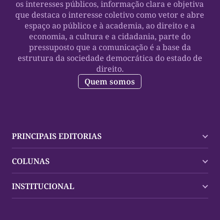
os interesses públicos, informação clara e objetiva
que destaca o interesse coletivo como vetor e abre
espaço ao público e à academia, ao direito e a
economia, a cultura e a cidadania, parte do
pressuposto que a comunicação é a base da
estrutura da sociedade democrática do estado de
direito.
Quem somos
PRINCIPAIS EDITORIAS
Últimas Notícias
COLUNAS
Palmas
Tocantins
Trocando em Miúdos
INSTITUCIONAL
Mundo
Policial
Política
Cultura Dinâmica
Midia Kit
Polícia
Saudabilidade
Contato