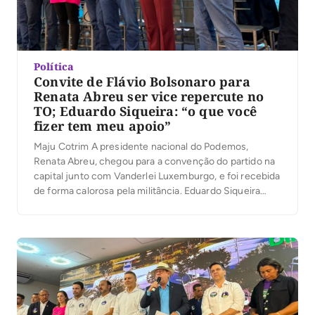
Política
Convite de Flávio Bolsonaro para
Renata Abreu ser vice repercute no
TO; Eduardo Siqueira: “o que você
fizer tem meu apoio”
Maju Cotrim A presidente nacional do Podemos,
Renata Abreu, chegou para a convenção do partido na
capital junto com Vanderlei Luxemburgo, e foi recebida
de forma calorosa pela militância. Eduardo Siqueira
repercutiu o convite de Flávio Bolsonaro para que ela
seja vice dele. “Se ela vai aceitar ou não, eu não sei, o
que ela […]