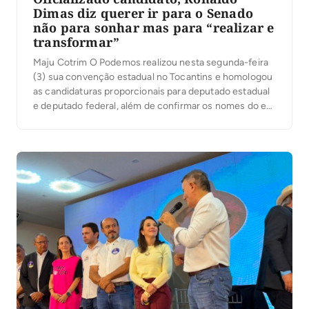
Dimas diz querer ir para o Senado
não para sonhar mas para “realizar e
transformar”
Maju Cotrim O Podemos realizou nesta segunda-feira
(3) sua convenção estadual no Tocantins e homologou
as candidaturas proporcionais para deputado estadual
e deputado federal, além de confirmar os nomes do ex-
prefeito de Araguaína, Ronaldo Dimas, e do técnico e
empresário Vanderlei Luxemburgo como candidatos ao
Senado Federal. A presidente nacional da legenda,
Renata Abreu, participa […]