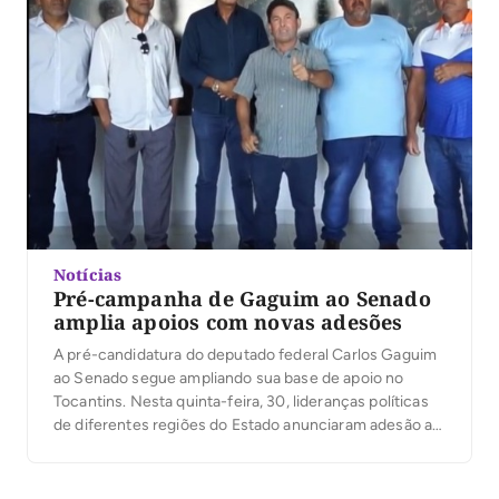
Notícias
Pré-campanha de Gaguim ao Senado
amplia apoios com novas adesões
A pré-candidatura do deputado federal Carlos Gaguim
ao Senado segue ampliando sua base de apoio no
Tocantins. Nesta quinta-feira, 30, lideranças políticas
de diferentes regiões do Estado anunciaram adesão ao
projeto, entre elas o presidente municipal do MDB de
Santa Rosa do Tocantins, Albison da Cruz, o vereador
Alcione Ferreira, a prefeita de Alvorada, Thaynara […]