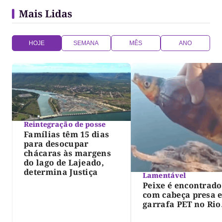
Mais Lidas
HOJE
SEMANA
MÊS
ANO
Reintegração de posse
Famílias têm 15 dias
para desocupar
chácaras às margens
do lago de Lajeado,
determina Justiça
Lamentável
Peixe é encontrado
com cabeça presa 
garrafa PET no Rio
Javaés e vídeo aler