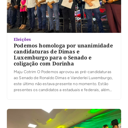
Eleições
Podemos homologa por unanimidade
candidaturas de Dimas e
Luxemburgo para o Senado e
coligação com Dorinha
Maju Cotrim O Podemos aprovou as pré-candidaturas
ao Senado de Ronaldo Dimas e Vanderlei Luxemburgo,
este último não estava presente no momento. Estão
presentes os candidatos a estaduais e federais, além
do presidente da sigla, prefeito Eduardo Siqueira
Campos. A coligação com a chapa para a pré-
candidatura ao governo de Professora Dorinha também
foi aprovada […]