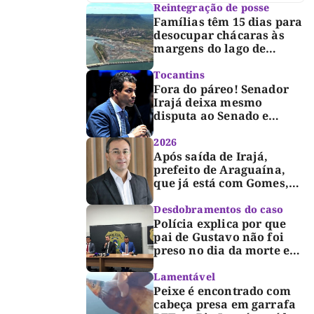
Reintegração de posse
Famílias têm 15 dias para
desocupar chácaras às
margens do lago de
Lajeado, determina
Justiça
Tocantins
Fora do páreo! Senador
Irajá deixa mesmo
disputa ao Senado e
desabafa: “Saio deste
processo de cabeça
2026
erguida, com gratidão e
Após saída de Irajá,
respeito”
prefeito de Araguaína,
que já está com Gomes,
entra também na
campanha de Dimas e
Desdobramentos do caso
fará anúncio oficial
Polícia explica por que
pai de Gustavo não foi
preso no dia da morte e
detalha avanço da
investigação
Lamentável
Peixe é encontrado com
cabeça presa em garrafa