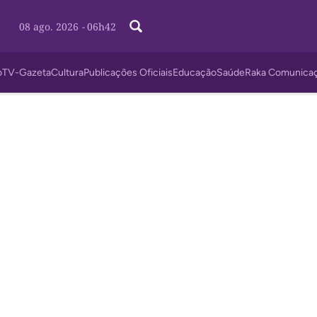
08 ago. 2026
-
06h42
o
TV-Gazeta
Cultura
Publicações Oficiais
Educação
Saúde
Raka Comunica