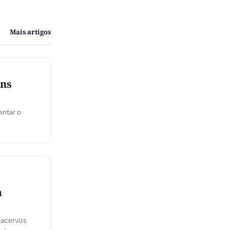
Mais artigos
ins
entar o
à
 acervos