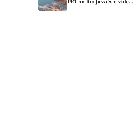
PET no Rio Javaés e vídeo
alerta para impacto do
lixo nos rios