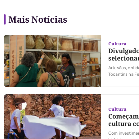
Mais Notícias
Cultura
Divulgado
seleciona
Artesãos, entid
Tocantins na F
Cultura
Começam h
cultura c
Com investiment