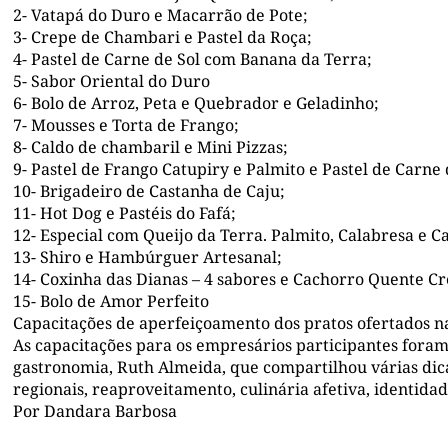
2- Vatapá do Duro e Macarrão de Pote;
3- Crepe de Chambari e Pastel da Roça;
4- Pastel de Carne de Sol com Banana da Terra;
5- Sabor Oriental do Duro
6- Bolo de Arroz, Peta e Quebrador e Geladinho;
7- Mousses e Torta de Frango;
8- Caldo de chambaril e Mini Pizzas;
9- Pastel de Frango Catupiry e Palmito e Pastel de Carne
10- Brigadeiro de Castanha de Caju;
11- Hot Dog e Pastéis do Fafá;
12- Especial com Queijo da Terra. Palmito, Calabresa e C
13- Shiro e Hambúrguer Artesanal;
14- Coxinha das Dianas – 4 sabores e Cachorro Quente C
15- Bolo de Amor Perfeito
Capacitações de aperfeiçoamento dos pratos ofertados n
As capacitações para os empresários participantes foram
gastronomia, Ruth Almeida, que compartilhou várias dic
regionais, reaproveitamento, culinária afetiva, identidad
Por Dandara Barbosa