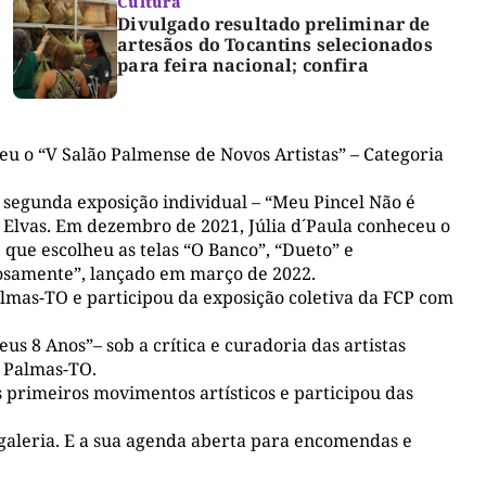
Cultura
Divulgado resultado preliminar de
artesãos do Tocantins selecionados
para feira nacional; confira
eu o “V Salão Palmense de Novos Artistas”
– Categoria
 segunda exposição individual – “
Meu Pincel Não é
 Elvas
.
Em dezembro de 2021,
Júlia d´Paula
conheceu o
, que escolhe
u as telas “O Banco”, “Dueto” e
samente”, lançado em março de 2022
.
almas
-TO
e participou da exposição coletiva da FCP
com
eus 8
A
nos”
–
sob a crítica e curadoria das artistas
m Palmas-TO
.
 primeiros movimentos artísticos e participou das
galeria
.
E a sua agenda aberta para encomendas e