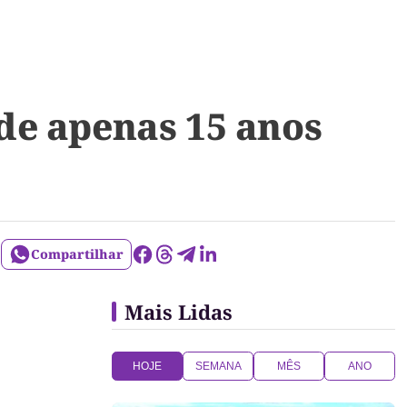
 de apenas 15 anos
Compartilhar
Mais Lidas
HOJE
SEMANA
MÊS
ANO