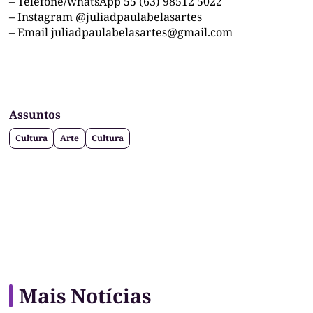
–
Telefone/whatsApp 55 (63) 98512 5022
–
Instagram @juliadpaulabelasartes
–
Email
juliadpaulabelasartes@gmail.com
Assuntos
Cultura
Arte
Cultura
Mais Notícias