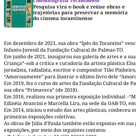
Cinematografia Tocantinense
Pesquisa vira e-book e reúne obras e
trajetórias para preservar a memória
do cinema tocantinense
Em dezembro de 2021,
sua
obra
“Ipês do Tocantins” venc
Infanto-Juvenil da Fundação Cultural de Palmas
-TO
.
Em junho de 2021,
inaugurou sua galeria de
artes e a sua
Criança”
–
sob a crítica e curadoria da artista
plástica
Elsa
jornalista, radialista, escritor e compositor Tião Pinheiro
“Amorosamente” para ilustrar o
último
livro de
le
“Amoro
Em 2019, fez o curso de artes da Fundação Cultural de P
sua obra
“
Primavera
” (de 20
18
)
.
Em 2016, realizou sua primeira exposição individual –
“M
Edinéia Avancini e Marcella Lira, na sede da OAB-TO, e
Em 2014, iniciou o
estudo das artes plásticas,
conheceu os
primeiras exposições coletivas.
As obras de
Júlia d’Paula
também
estão expostas em sua 
exposições, por meio dos seguintes contatos: