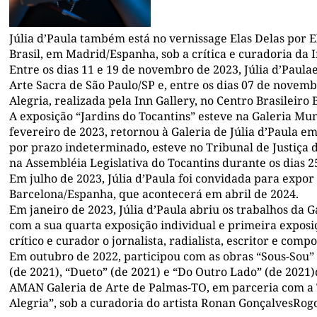
Júlia d’Paula
também está
no vernissage
Elas Delas por E
Brasil, em Madrid/Espanha, sob a crítica e curadoria
da I
Entre os dias 11 e 19 de novembro de 2023,
Júlia d’Paula
Arte Sacra de São Paulo/SP e, entre os dias 07 de novem
Alegria
, realizada pela Inn Gallery, no Centro Brasileiro
A exposição
“Jardins do Tocantins
”
esteve na
Galeria Mun
fevereiro de 2023, retornou à Galeria
de Júlia d’Paula
em 
por prazo indeterminado,
esteve no Tribunal de Justiça 
na Assembléia Legislativa do Tocantins durante os dias 2
E
m
julho de 202
3
,
Júlia d’Paula
foi convidada para expor
Barcelona/Espanha,
que acontecerá em abril de 2024
.
Em
janeiro
de 2023
,
Júlia d’Paula
abri
u
os trabalhos da G
com a sua quarta exposição individual
e primeira exposi
crítico e curador o jornalista, radialista, escritor
e
compo
Em outubro de 2022, participou com as
obras
“Sous-Sou” 
(de 2021), “Dueto” (de 2021) e “Do Outro Lado” (de 2021
AMAN Galeria de Arte de Palmas-TO, em parceria com a T
Alegria”
, sob a curadoria do artista Ronan GonçalvesRog