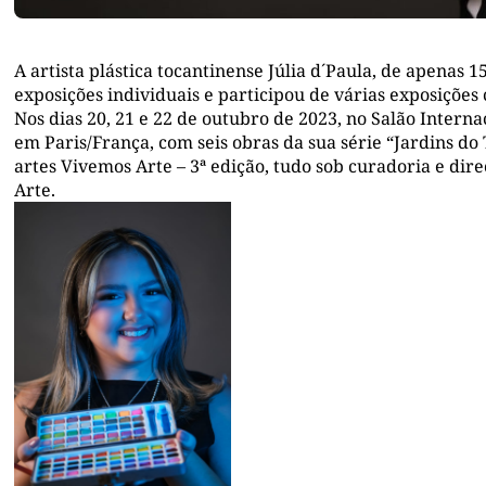
A
artista plástica tocantinense
Júlia d´Paula
,
de
apenas
1
exposições individuais e participou de várias exposições 
N
os dias 20, 21 e 22 de outubro de 2023,
no
Salão Intern
em Paris
/
França
, com seis obras da sua s
érie
“Jardins do
artes
Vivemos Arte
–
3ª edição
,
tudo
sob curadoria e dir
Arte.