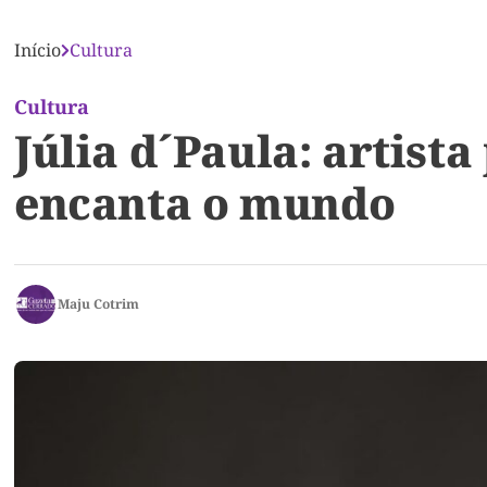
Início
Cultura
Cultura
Júlia d´Paula: artist
encanta o mundo
Maju Cotrim