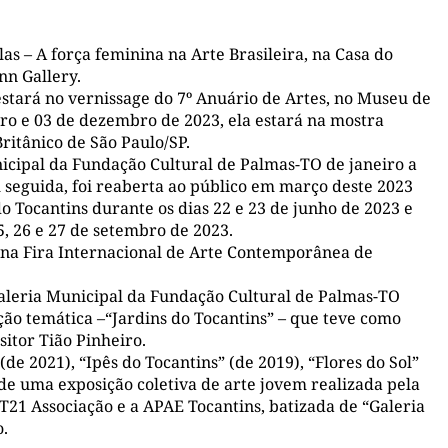
las – A força feminina na Arte Brasileira
,
na Casa do
nn Gallery.
estará no vernissage do
7º Anuário de Artes
, no Museu de
bro e 03 de dezembro de 2023, ela estará na
mostra
 Britânico de São Paulo/SP
.
icipal da Fundação Cultural de Palmas-TO
de janeiro a
seguida, foi reaberta ao público em março deste 2023
do Tocantins durante os dias 22 e 23 de junho de 2023 e
5, 26 e 27 de setembro de 2023.
 na
Fira Internacional de Arte Contemporânea de
aleria Municipal da Fundação Cultural de Palmas-TO
ção temática
–
“Jardins do Tocantins
”
–
que
te
ve
como
sitor
Tião Pinheiro.
(de 2021), “Ipês do Tocantins” (de 2019), “Flores do Sol”
)de uma exposição coletiva de arte jovem realizada pela
21 Associação e a APAE Tocantins, batizada de
“Galeria
o.