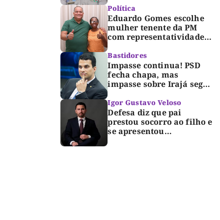
Dorinha
Política
Eduardo Gomes escolhe
mulher tenente da PM
com representatividade e
trajetória de superação
para compor segunda
Bastidores
suplência ao Senado
Impasse continua! PSD
fecha chapa, mas
impasse sobre Irajá segue
até o limite do prazo no
TRE; Laurez diz que nome
Igor Gustavo Veloso
dele não foi homologado
Defesa diz que pai
prestou socorro ao filho e
se apresentou
espontaneamente à
polícia após morte de
criança de 3 anos