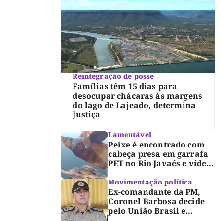
Reintegração de posse
Famílias têm 15 dias para
desocupar chácaras às margens
do lago de Lajeado, determina
Justiça
Lamentável
Peixe é encontrado com
cabeça presa em garrafa
PET no Rio Javaés e vídeo
alerta para impacto do
lixo nos rios
Movimentação política
Ex-comandante da PM,
Coronel Barbosa decide
pelo União Brasil e
reforça chapa federal de