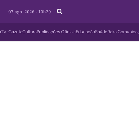
07 ago. 2026
-
10h29
o
TV-Gazeta
Cultura
Publicações Oficiais
Educação
Saúde
Raka Comunica