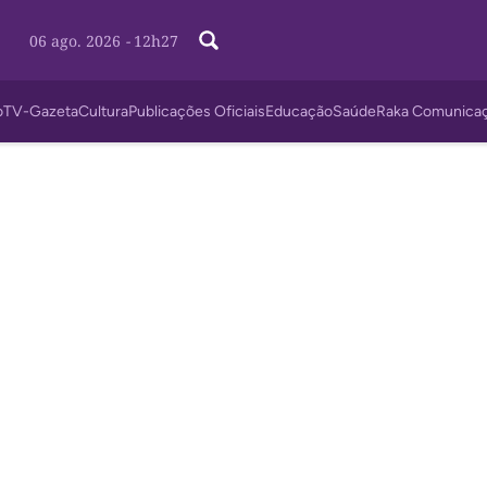
06 ago. 2026
-
12h27
o
TV-Gazeta
Cultura
Publicações Oficiais
Educação
Saúde
Raka Comunica