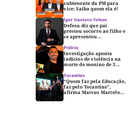
subtenente da PM para
vice; Saiba quem ela é!
Igor Gustavo Veloso
Defesa diz que pai
prestou socorro ao filho e
se apresentou
espontaneamente à
polícia após morte de
Polícia
criança de 3 anos
Investigação aponta
indícios de violência na
morte de menino de 3
anos em Palmas
Tocantins
“Quem faz pela Educação,
faz pelo Tocantins”,
afirma Marcus Marcelo
durante reunião com
professores e lideranças
em Palmas