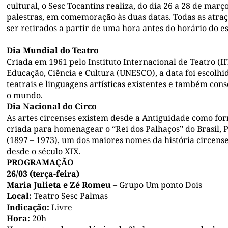
cultural, o Sesc Tocantins realiza, do dia 26 a 28 de mar
palestras, em comemoração às duas datas. Todas as atra
ser retirados a partir de uma hora antes do horário do e
Dia Mundial do Teatro
Criada em 1961 pelo Instituto Internacional de Teatro (I
Educação, Ciência e Cultura (UNESCO), a data foi escolh
teatrais e linguagens artísticas existentes e também con
o mundo.
Dia Nacional do Circo
As artes circenses existem desde a Antiguidade como fo
criada para homenagear o “Rei dos Palhaços” do Brasil, P
(1897 – 1973), um dos maiores nomes da história circense 
desde o século XIX.
PROGRAMAÇÃO
26/03 (terça-feira)
Maria Julieta e Zé Romeu –
Grupo Um ponto Dois
Local:
Teatro Sesc Palmas
Indicação:
Livre
Hora:
20h