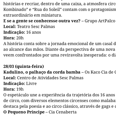
histórias e recriar, dentro de uma caixa, a atmosfera cir
Kombinado” e “Rua do Soleil” contam com o protagonismo
extraordinário em miniatura.
E se a gente se conhecesse outra vez? –
Grupo ArtPalco
Local:
Teatro Sesc Palmas
Indicação:
16 anos
Hora:
20h
A história conta sobre a jornada emocional de um casal 
ao alcance das mãos. Diante da perspectiva de uma nov
veem confrontados por uma reviravolta inesperada: o di
28/03 (quinta-feira)
Kadulino, o palhaço da corda bamba –
Os Kaco Cia de 
Local:
Centro de Atividades Sesc Palmas
Indicação:
Livre
Hora:
19h
O espetáculo une a experiência da trajetória dos 16 ano
de circo, com diversos elementos circenses como malab
destaca pela poesia e ao circo clássico, através de gags e 
O Pequeno Príncipe –
Cia Cenaberta