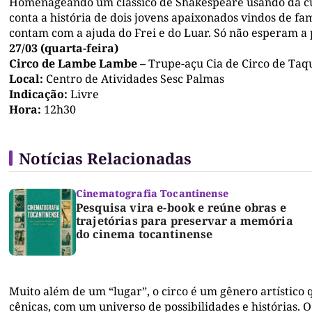
Homenageando um clássico de Shakespeare usando da cul
conta a história de dois jovens apaixonados vindos de fa
contam com a ajuda do Frei e do Luar. Só não esperam a
27/03 (quarta-feira)
Circo de Lambe Lambe –
Trupe-açu Cia de Circo de Ta
Local:
Centro de Atividades Sesc Palmas
Indicação:
Livre
Hora:
12h30
Notícias Relacionadas
Cinematografia Tocantinense
Pesquisa vira e-book e reúne obras e
trajetórias para preservar a memória
do cinema tocantinense
Muito além de um “lugar”, o circo é um gênero artístico
cênicas, com um universo de possibilidades e histórias. O