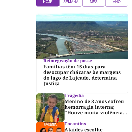
HOJE
SEMANA
MÊS
ANO
Reintegração de posse
Famílias têm 15 dias para
desocupar chácaras às margens
do lago de Lajeado, determina
Justiça
Tragédia
Menino de 3 anos sofreu
hemorragia interna;
"Houve muita violência",
diz diretor do IML
Tocantins
Ataídes escolhe