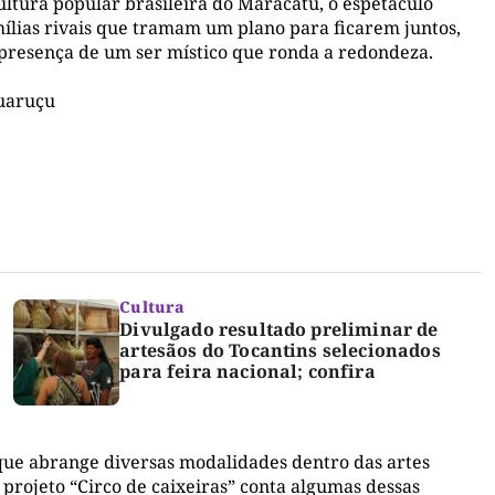
tura popular brasileira do Maracatu, o espetáculo
mílias rivais que tramam um plano para ficarem juntos,
 presença de um ser místico que ronda a redondeza.
quaruçu
Cultura
Divulgado resultado preliminar de
artesãos do Tocantins selecionados
para feira nacional; confira
 que abrange diversas modalidades dentro das artes
 projeto “Circo de caixeiras” conta algumas dessas