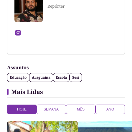
Repórter
Jornalista formado pela Universidade Federal do
Tocantins
Assuntos
Educação
Araguaína
Escola
Sesi
Mais Lidas
HOJE
SEMANA
MÊS
ANO