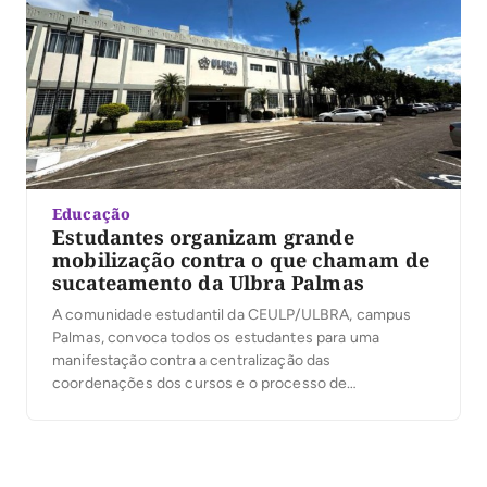
Educação
Estudantes organizam grande
mobilização contra o que chamam de
sucateamento da Ulbra Palmas
A comunidade estudantil da CEULP/ULBRA, campus
Palmas, convoca todos os estudantes para uma
manifestação contra a centralização das
coordenações dos cursos e o processo de
sucateamento da estrutura e do ensino na Ulbra. A
mobilização acontecerá junto às manifestações de
outros campi e busca defender uma formação de
qualidade, uma gestão acadêmica próxima dos