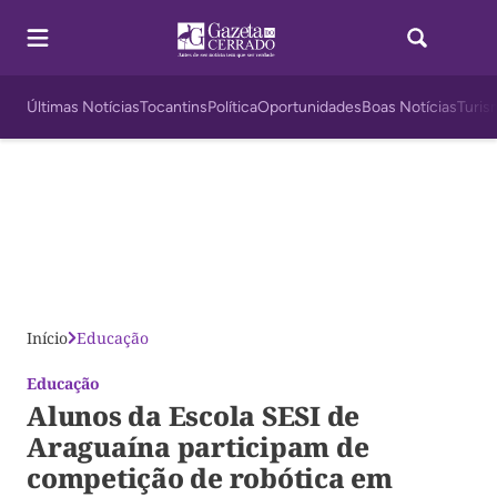
Últimas Notícias
Tocantins
Política
Oportunidades
Boas Notícias
Turis
Início
Educação
Educação
Alunos da Escola SESI de
Araguaína participam de
competição de robótica em