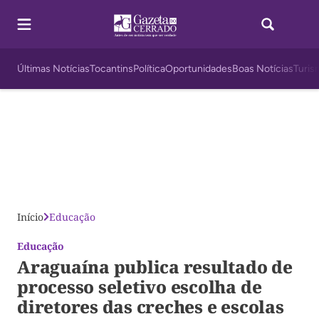
Últimas Notícias
Tocantins
Política
Oportunidades
Boas Notícias
Turis
Início
Educação
Educação
Araguaína publica resultado de
processo seletivo escolha de
diretores das creches e escolas