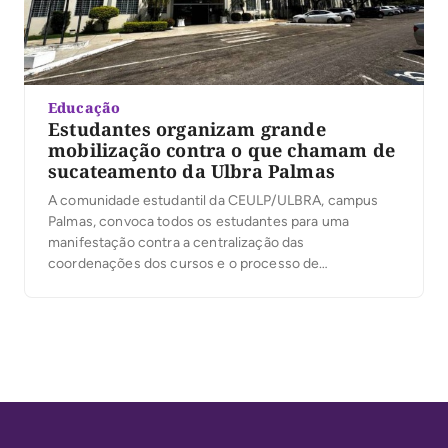
Educação
Estudantes organizam grande
mobilização contra o que chamam de
sucateamento da Ulbra Palmas
A comunidade estudantil da CEULP/ULBRA, campus
Palmas, convoca todos os estudantes para uma
manifestação contra a centralização das
coordenações dos cursos e o processo de
sucateamento da estrutura e do ensino na Ulbra. A
mobilização acontecerá junto às manifestações de
outros campi e busca defender uma formação de
qualidade, uma gestão acadêmica próxima dos
estudantes […]