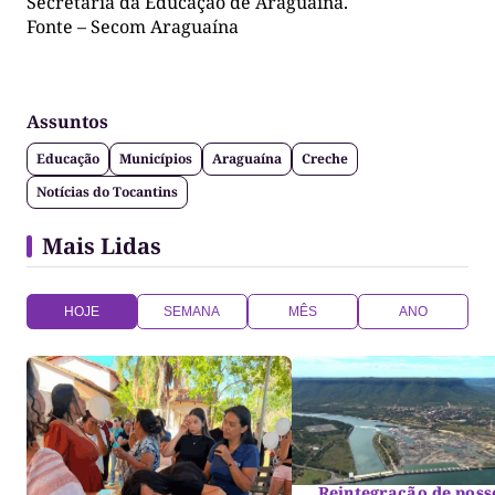
Secretaria da Educação de Araguaína.
Fonte – Secom Araguaína
Assuntos
Educação
Municípios
Araguaína
Creche
Notícias do Tocantins
Mais Lidas
HOJE
SEMANA
MÊS
ANO
Reintegração de poss