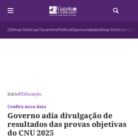
Últimas Notícias
Tocantins
Política
Oportunidades
Boas Notícias
Turis
Início
Educação
Confira nova data
Governo adia divulgação de
resultados das provas objetivas
do CNU 2025