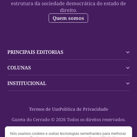
estrutura da sociedade democrática do estado de
direito.
Quem somos
PRINCIPAIS EDITORIAS
Últimas Notícias
COLUNAS
Palmas
Tocantins
Trocando em Miúdos
INSTITUCIONAL
Mundo
Policial
Política
Cultura Dinâmica
Midia Kit
Polícia
Saudabilidade
Contato
Termos de Uso
Política de Privacidade
Oportunidades
Planeta Vivo
Sobre
Cultura
Espaço Cidadania
Gazeta do Cerrado © 2026 Todos os direitos reservados.
Saúde
Turistando Gazeta
Educação
Nosso Direito
Nós usamos cookies e outras tecnologias semelhantes para melhorar