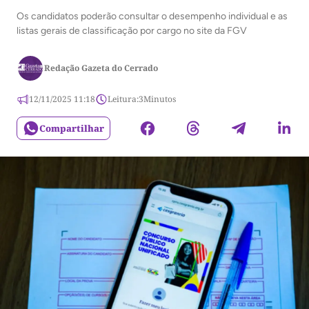
Os candidatos poderão consultar o desempenho individual e as
listas gerais de classificação por cargo no site da FGV
Redação Gazeta do Cerrado
12/11/2025 11:18
Leitura:
3
Minutos
Compartilhar