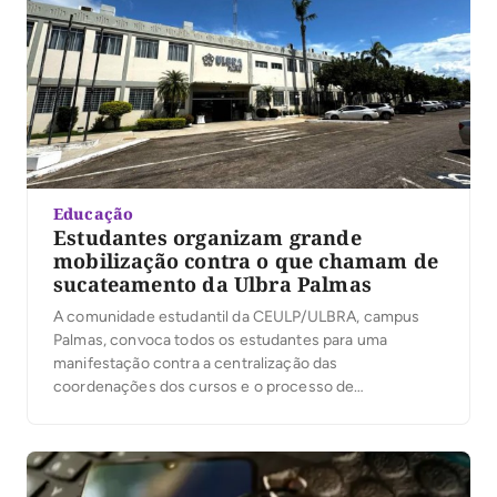
Educação
Estudantes organizam grande
mobilização contra o que chamam de
sucateamento da Ulbra Palmas
A comunidade estudantil da CEULP/ULBRA, campus
Palmas, convoca todos os estudantes para uma
manifestação contra a centralização das
coordenações dos cursos e o processo de
sucateamento da estrutura e do ensino na Ulbra. A
mobilização acontecerá junto às manifestações de
outros campi e busca defender uma formação de
qualidade, uma gestão acadêmica próxima dos