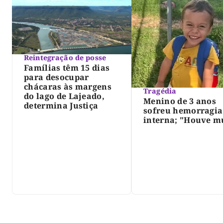
Reintegração de posse
Famílias têm 15 dias
para desocupar
chácaras às margens
Tragédia
do lago de Lajeado,
Menino de 3 anos
determina Justiça
sofreu hemorragia
interna; "Houve m
violência", diz dir
do IML