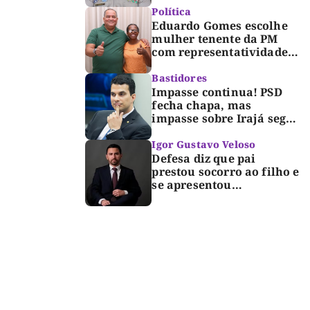
Dorinha
Política
Eduardo Gomes escolhe
mulher tenente da PM
com representatividade e
trajetória de superação
para compor segunda
Bastidores
suplência ao Senado
Impasse continua! PSD
fecha chapa, mas
impasse sobre Irajá segue
até o limite do prazo no
TRE; Laurez diz que nome
Igor Gustavo Veloso
dele não foi homologado
Defesa diz que pai
prestou socorro ao filho e
se apresentou
espontaneamente à
polícia após morte de
criança de 3 anos