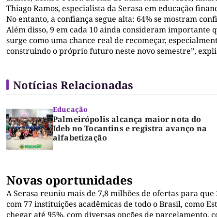
Thiago Ramos, especialista da Serasa em educação financ
No entanto, a confiança segue alta: 64% se mostram conf
Além disso, 9 em cada 10 ainda consideram importante qu
surge como uma chance real de recomeçar, especialment
construindo o próprio futuro neste novo semestre”, expli
Notícias Relacionadas
Educação
Palmeirópolis alcança maior nota do
Ideb no Tocantins e registra avanço na
alfabetização
Novas oportunidades
A Serasa reuniu mais de 7,8 milhões de ofertas para que
com 77 instituições acadêmicas de todo o Brasil, como E
chegar até 95%, com diversas opções de parcelamento, co