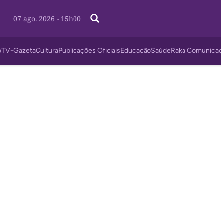
07 ago. 2026
-
15h00
o
TV-Gazeta
Cultura
Publicações Oficiais
Educação
Saúde
Raka Comunica