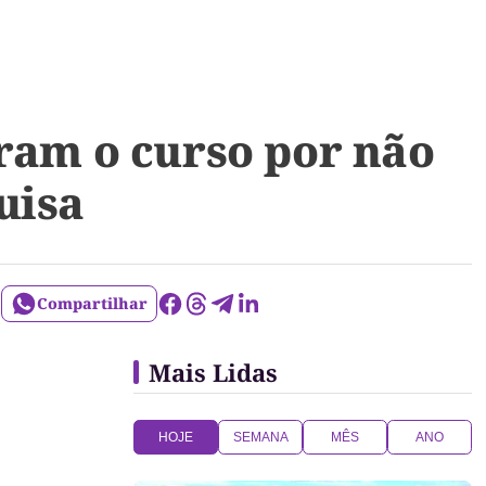
aram o curso por não
uisa
Compartilhar
Mais Lidas
HOJE
SEMANA
MÊS
ANO