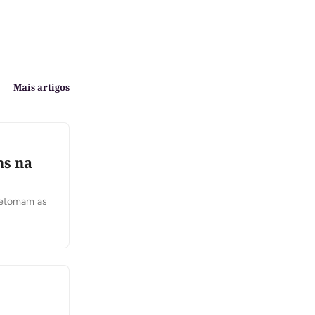
Mais artigos
ns na
 retomam as