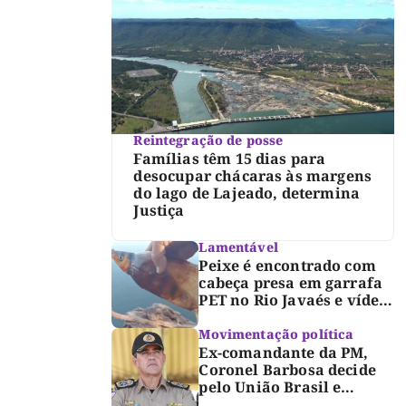
Reintegração de posse
Famílias têm 15 dias para
desocupar chácaras às margens
do lago de Lajeado, determina
Justiça
Lamentável
Peixe é encontrado com
cabeça presa em garrafa
PET no Rio Javaés e vídeo
alerta para impacto do
lixo nos rios
Movimentação política
Ex-comandante da PM,
Coronel Barbosa decide
pelo União Brasil e
reforça chapa federal de