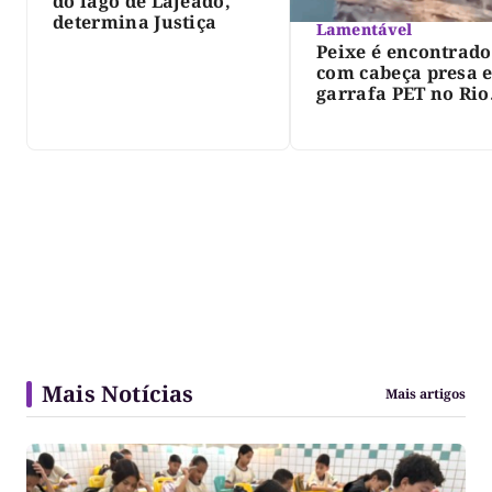
do lago de Lajeado,
determina Justiça
Lamentável
Peixe é encontrado
com cabeça presa 
garrafa PET no Rio
Javaés e vídeo aler
para impacto do li
nos rios
Mais Notícias
Mais artigos