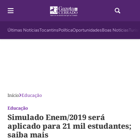
Últimas Notícias
Tocantins
Política
Oportunidades
Boas Notícias
Turis
Início
Educação
Educação
Simulado Enem/2019 será
aplicado para 21 mil estudantes;
saiba mais