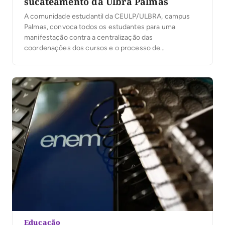
sucateamento da Ulbra Palmas
A comunidade estudantil da CEULP/ULBRA, campus
Palmas, convoca todos os estudantes para uma
manifestação contra a centralização das
coordenações dos cursos e o processo de
sucateamento da estrutura e do ensino na Ulbra. A
mobilização acontecerá junto às manifestações de
outros campi e busca defender uma formação de
qualidade, uma gestão acadêmica próxima dos
estudantes […]
Educação