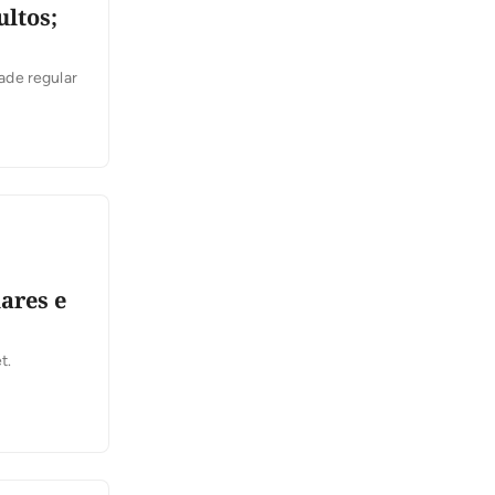
ltos;
ade regular
ares e
t.