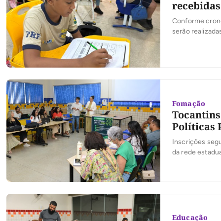
recebidas 
Conforme cronog
serão realizad
Fomação
Tocantins
Políticas
Inscrições segu
da rede estadua
Educação