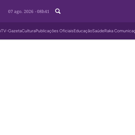
07 ago. 2026
-
08h41
o
TV-Gazeta
Cultura
Publicações Oficiais
Educação
Saúde
Raka Comunica