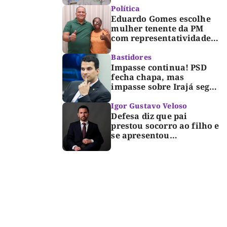
Dorinha
Política
Eduardo Gomes escolhe
mulher tenente da PM
com representatividade e
trajetória de superação
para compor segunda
Bastidores
suplência ao Senado
Impasse continua! PSD
fecha chapa, mas
impasse sobre Irajá segue
até o limite do prazo no
TRE; Laurez diz que nome
Igor Gustavo Veloso
dele não foi homologado
Defesa diz que pai
prestou socorro ao filho e
se apresentou
espontaneamente à
polícia após morte de
criança de 3 anos