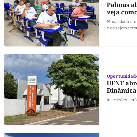
Palmas ab
veja como
Modalidade ate
e desejam reto
Oportunidad
UFNT abr
Dinâmicas
Inscrições serã