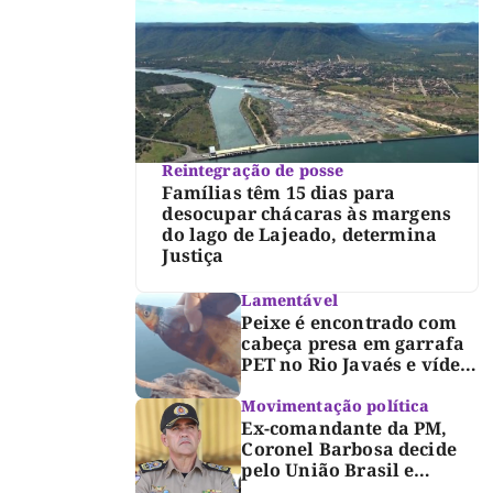
Reintegração de posse
Famílias têm 15 dias para
desocupar chácaras às margens
do lago de Lajeado, determina
Justiça
Lamentável
Peixe é encontrado com
cabeça presa em garrafa
PET no Rio Javaés e vídeo
alerta para impacto do
lixo nos rios
Movimentação política
Ex-comandante da PM,
Coronel Barbosa decide
pelo União Brasil e
reforça chapa federal de