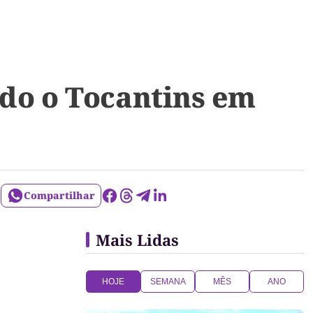
odo o Tocantins em
Compartilhar
Mais Lidas
HOJE
SEMANA
MÊS
ANO