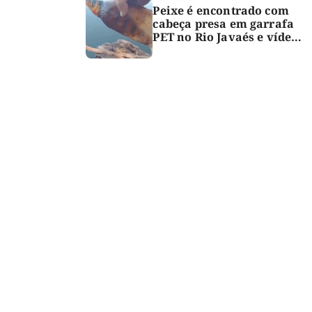
Peixe é encontrado com
cabeça presa em garrafa
PET no Rio Javaés e vídeo
alerta para impacto do
lixo nos rios