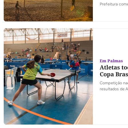
Prefeitura come
Em Palmas
Atletas t
Copa Bras
Competição naci
resultados de 
tocantinense