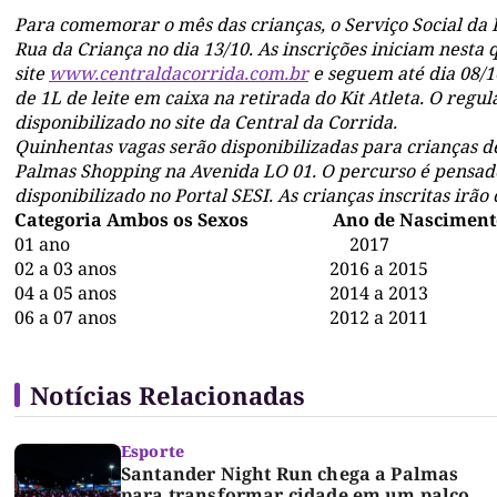
Para comemorar o mês das crianças, o Serviço Social da I
Rua da Criança no dia 13/10
.
As inscrições iniciam nesta 
site
www.centraldacorrida.com.br
e seguem até dia 08/1
de 1L de leite em caixa na retirada do Kit Atleta. O re
disponibilizado no site da Central da Corrida.
Quinhentas vagas serão disponibilizadas para crianças de
Palmas Shopping na Avenida LO 01. O percurso é pensado 
disponibilizado no Portal SESI. As crianças inscritas irão
Categoria Ambos os Sexos Ano de Nasc
01 ano 2017 10
02 a 03 anos 2016 a 201
04 a 05 anos 2014 a 201
06 a 07 anos 2012 a 2011
Notícias Relacionadas
Esporte
Santander Night Run chega a Palmas
para transformar cidade em um palco