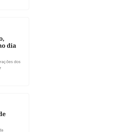
o,
no dia
orações dos
r
de
da