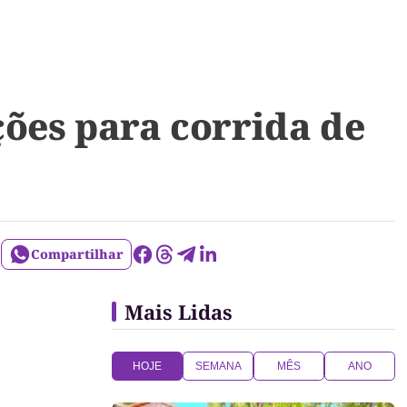
ções para corrida de
Compartilhar
Mais Lidas
HOJE
SEMANA
MÊS
ANO