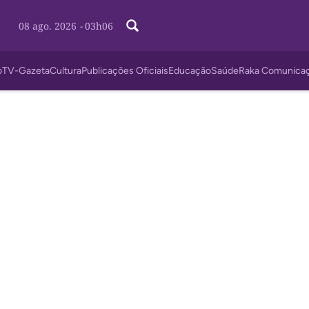
08 ago. 2026
-
03h06
o
TV-Gazeta
Cultura
Publicações Oficiais
Educação
Saúde
Raka Comunica