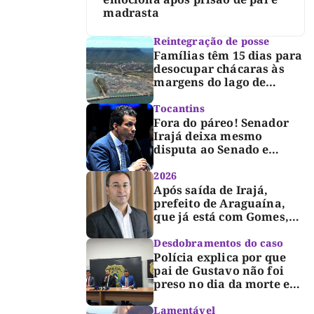
madrasta
Reintegração de posse
Famílias têm 15 dias para
desocupar chácaras às
margens do lago de
Lajeado, determina
Justiça
Tocantins
Fora do páreo! Senador
Irajá deixa mesmo
disputa ao Senado e
desabafa: “Saio deste
processo de cabeça
2026
erguida, com gratidão e
Após saída de Irajá,
respeito”
prefeito de Araguaína,
que já está com Gomes,
entra também na
campanha de Dimas e
Desdobramentos do caso
fará anúncio oficial
Polícia explica por que
pai de Gustavo não foi
preso no dia da morte e
detalha avanço da
investigação
Lamentável