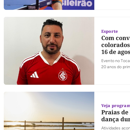
Esporte
Com convi
colorados
16 de ago
Evento no Toca
20 anos do prim
Veja progra
Praias de
dança dur
Atividades acon