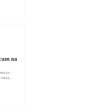
acam na
para os
e mesa