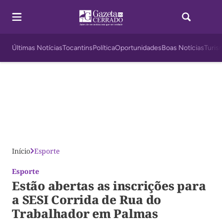
Últimas Notícias
Tocantins
Política
Oportunidades
Boas Notícias
Turis
Início
Esporte
Esporte
Estão abertas as inscrições para
a SESI Corrida de Rua do
Trabalhador em Palmas