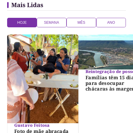
Mais Lidas
HOJE
SEMANA
MÊS
ANO
Reintegração de poss
Famílias têm 15 di
para desocupar
chácaras às marge
do lago de Lajeado
determina Justiça
Gustavo Feitosa
Foto de mãe abraçada