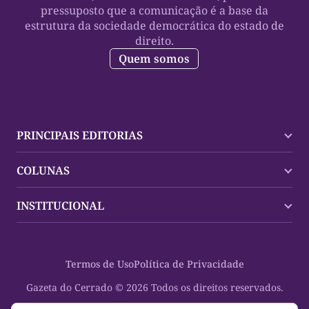
pressuposto que a comunicação é a base da
estrutura da sociedade democrática do estado de
direito.
Quem somos
PRINCIPAIS EDITORIAS
Últimas Notícias
COLUNAS
Palmas
Tocantins
Trocando em Miúdos
INSTITUCIONAL
Mundo
Policial
Política
Cultura Dinâmica
Midia Kit
Polícia
Saudabilidade
Contato
Termos de Uso
Política de Privacidade
Oportunidades
Planeta Vivo
Sobre
Cultura
Espaço Cidadania
Gazeta do Cerrado © 2026 Todos os direitos reservados.
Saúde
Turistando Gazeta